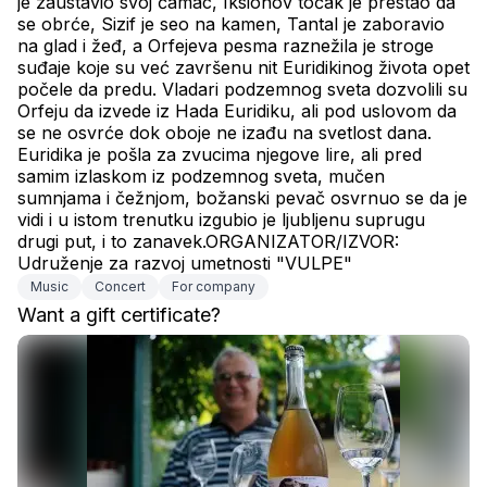
je zaustavio svoj čamac, Iksionov točak je prestao da 
se obrće, Sizif je seo na kamen, Tantal je zaboravio 
na glad i žeđ, a Orfejeva pesma raznežila je stroge 
suđaje koje su već završenu nit Euridikinog života opet 
počele da predu. Vladari podzemnog sveta dozvolili su 
Orfeju da izvede iz Hada Euridiku, ali pod uslovom da 
se ne osvrće dok oboje ne izađu na svetlost dana. 
Euridika je pošla za zvucima njegove lire, ali pred 
samim izlaskom iz podzemnog sveta, mučen 
sumnjama i čežnjom, božanski pevač osvrnuo se da je 
vidi i u istom trenutku izgubio je ljubljenu suprugu 
drugi put, i to zanavek.ORGANIZATOR/IZVOR: 
Udruženje za razvoj umetnosti "VULPE"
Music
Concert
For company
Want a gift certificate?