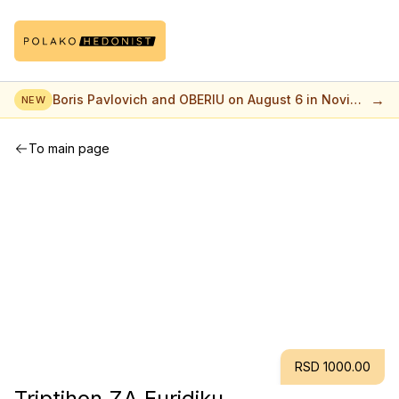
→
Boris Pavlovich and OBERIU on August 6 in Novi
NEW
Sad
To main page
RSD 1000.00
Triptihon ZA Euridiku