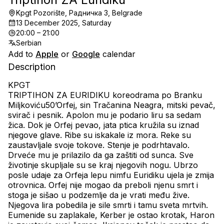
Kpgt Pozorište, Радничка 3, Belgrade
13 December 2025, Saturday
20:00 – 21:00
Serbian
Add to
Apple
or
Google
calendar
Description
KPGT
TRIPTIHON ZA EURIDIKU koreodrama po Branku 
Miljkoviću50’Orfej, sin Tračanina Neagra, mitski pevač, 
svirač i pesnik. Apolon mu je podario liru sa sedam 
žica. Dok je Orfej pevao, jata ptica kružila su iznad 
njegove glave. Ribe su iskakale iz mora. Reke su 
zaustavljale svoje tokove. Stenje je podrhtavalo. 
Drveće mu je prilazilo da ga zaštiti od sunca. Sve 
životinje skupljale su se kraj njegovih nogu. Ubrzo 
posle udaje za Orfeja lepu nimfu Euridiku ujela je zmija 
otrovnica. Orfej nije mogao da preboli njenu smrt i 
stoga je sišao u podzemlje da je vrati među žive. 
Njegova lira pobedila je sile smrti i tamu sveta mrtvih. 
Eumenide su zaplakale, Kerber je ostao krotak, Haron 