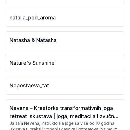
natalia_pod_aroma
Natasha & Natasha
Nature's Sunshine
Nepostaeva_tat
Nevena – Kreatorka transformativnih joga
retreat iskustava | joga, meditacija i zvučne
Ja sam Nevena, instruktorka joge sa više od 10 godina
kupke
iskustva u praksi i vođenju časova i retreatova. Na mojim