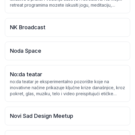
retreat programima mozete iskusiti jogu, meditaciju,
zvučne kupke, setnje prirodom i dobru hranu. Fokus je na
dubokoj relaksaciji, svesnosti i povezivanju sa prirodom.
Po osnovnom obrazovanju sam flautistkinja, a muzika i
NK Broadcast
zvuk imaju važnu ulogu u mom radu kroz meditativne i
zvučne prakse.
Noda Space
No:da teatar
no:da teatar je eksperimentalno pozorište koje na
inovativne načine prikazuje ključne krize današnjice, kroz
pokret, glas, muziku, telo i video preispitujući etičke
dileme današnjice.
Novi Sad Design Meetup