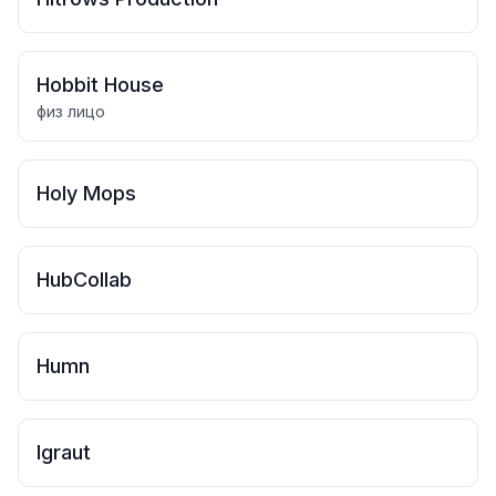
Hobbit House
физ лицо
Holy Mops
HubCollab
Humn
Igraut