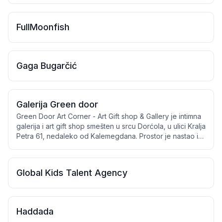
FullMoonfish
Gaga Bugarčić
Galerija Green door
Green Door Art Corner - Art Gift shop & Gallery je intimna
galerija i art gift shop smešten u srcu Dorćola, u ulici Kralja
Petra 61, nedaleko od Kalemegdana. Prostor je nastao iz
želje da umetnost bude dostupna, živa i bliska ljudima,
kao deo svakodnevice i susreta kreativnih duša. U galeriji
se tokom godine organizuju brojne samostalne i
Global Kids Talent Agency
kolektivne izložbe koje okupljaju umetnike različitih
generacija i senzibiliteta. Green Door je mesto gde se
ljudi povezuju kroz umetnost, razgovor, inspiraciju i
zajedničko stvaranje. Poseban deo galerije čini radionica
Haddada
fuzije stakla, kroz koju nastaju unikatni umetnički i