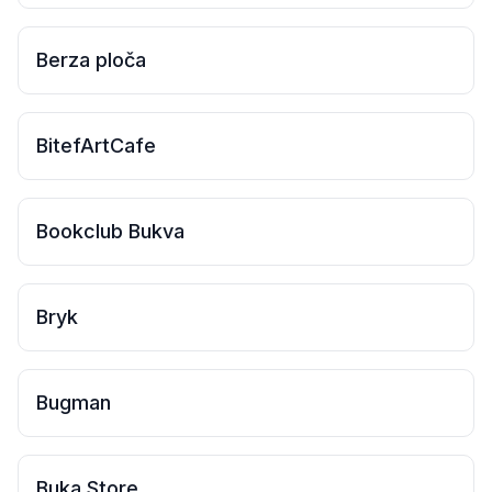
Berza ploča
BitefArtCafe
Bookclub Bukva
Bryk
Bugman
Buka Store