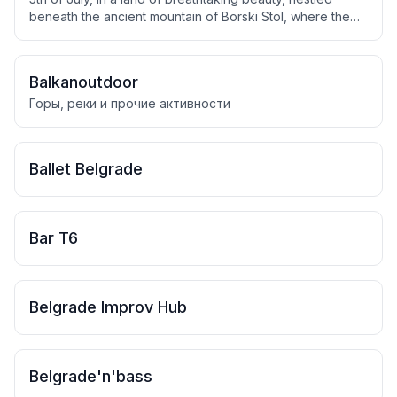
beneath the ancient mountain of Borski Stol, where the
crystal waters of a mountain lake shimmer in the golden
light — there shall rise the Abode of Celebration. This
land, full of magic and power, lies so close that it may be
Balkanoutdoor
reached on foot along forest paths.
Горы, реки и прочие активности
Ballet Belgrade
Bar T6
Belgrade Improv Hub
Belgrade'n'bass