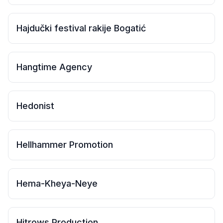
dekorativni predmeti ručne izrade. Posetioci mogu
pronaći veliki izbor autorskih radova od stakla — vaza,
činija, lampi, nakita i umetničkih slika, izrađenih tehnikama
Hajdučki festival rakije Bogatić
fuzije i Tiffany tehnike. Pored stakla, galerija nudi i
pažljivo odabrane ikone, slike, mozaike i druge
umetničke predmete koji nose lični pečat autora. Green
Door neguje atmosferu topline i autentičnosti, pa svaki
Hangtime Agency
predmet u prostoru nosi svoju priču i emociju
Hedonist
Hellhammer Promotion
Hema-Kheya-Neye
Hitrows Production