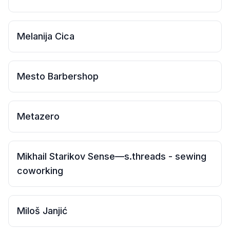
Покажите это сообщение и получите скидку -10% на
первую тренировку ‼️ ❓ Вопросы? Обратитесь к
админу Присоединяйтесь к нам ♥️
Melanija Cica
Mesto Barbershop
Metazero
Mikhail Starikov Sense—s.threads - sewing
coworking
Miloš Janjić