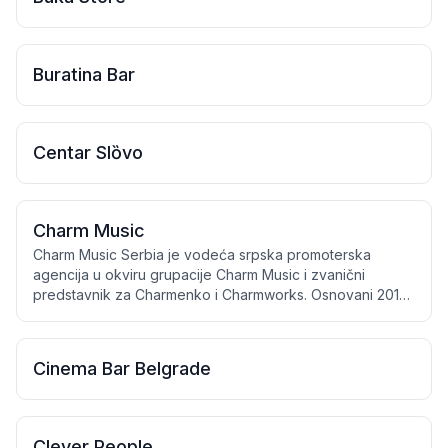
Buratina Bar
Centar Slȍvo
Charm Music
Charm Music Serbia je vodeća srpska promoterska
agencija u okviru grupacije Charm Music i zvanični
predstavnik za Charmenko i Charmworks. Osnovani 2018.
godine, imali smo ključnu ulogu u dovođenju svetski
poznatih izvođača u Srbiju, oblikujući lokalnu muzičku
scenu nezaboravnim live iskustvima. Naša stručnost
Cinema Bar Belgrade
obuhvata buking izvođača, produkciju događaja i
promociju koncerata, obezbeđujući besprekornu
organizaciju i vrhunske koncerte. Tokom godina ponosno
smo sarađivali sa nekim od najvećih imena muzičke
Clever People