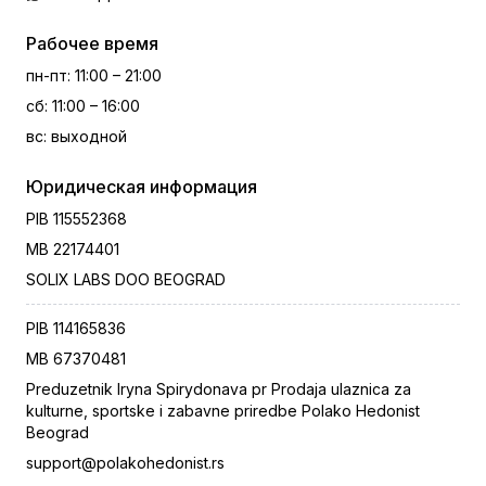
Рабочее время
пн-пт
:
11:00 – 21:00
сб
:
11:00 – 16:00
вс
:
выходной
Юридическая информация
PIB
115552368
MB
22174401
SOLIX LABS DOO BEOGRAD
PIB
114165836
MB
67370481
Preduzetnik Iryna Spirydonava pr Prodaja ulaznica za
kulturne, sportske i zabavne priredbe Polako Hedonist
Beograd
support@polakohedonist.rs