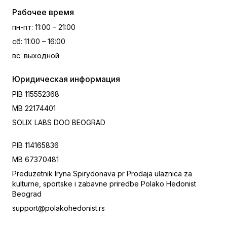
Рабочее время
пн-пт
:
11:00 – 21:00
сб
:
11:00 – 16:00
вс
:
выходной
Юридическая информация
PIB
115552368
MB
22174401
SOLIX LABS DOO BEOGRAD
PIB
114165836
MB
67370481
Preduzetnik Iryna Spirydonava pr Prodaja ulaznica za
kulturne, sportske i zabavne priredbe Polako Hedonist
Beograd
support@polakohedonist.rs