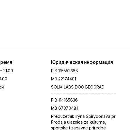
время
Юридическая информация
 – 21:00
PIB
115552368
16:00
MB
22174401
ой
SOLIX LABS DOO BEOGRAD
PIB
114165836
MB
67370481
Preduzetnik Iryna Spirydonava pr
Prodaja ulaznica za kulturne,
sportske i zabavne priredbe