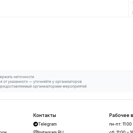
ержать неточности
 от указанного — уточняйте у организаторов
, предоставляемый организаторами мероприятий
Контакты
Рабочее 
Telegram
пн-пт
:
11:00
рок
Instagram RU
сб
:
11:00 – 