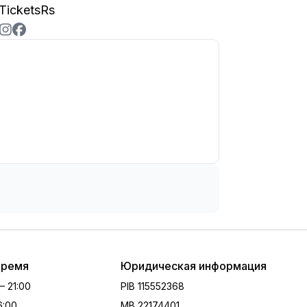
TicketsRs
время
Юридическая информация
 – 21:00
PIB
115552368
16:00
MB
22174401