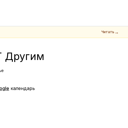
→
Читать
Т Другим
ье
ogle
календарь