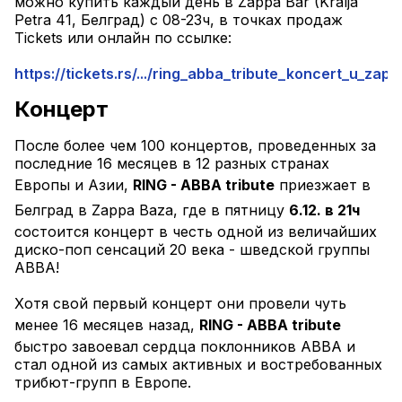
можно купить каждый день в Zappa Bar (Kralja 
Petra 41, Белград) с 08-23ч, в точках продаж 
Tickets или онлайн по ссылке:
https://tickets.rs/.../ring_abba_tribute_koncert_u_zappa
Концерт
После более чем 100 концертов, проведенных за 
последние 16 месяцев в 12 разных странах 
Европы и Азии, 
RING - ABBA tribute
 приезжает в 
Белград в Zappa Baza, где в пятницу 
6.12. в 21ч
состоится концерт в честь одной из величайших 
диско-поп сенсаций 20 века - шведской группы 
ABBA!
Хотя свой первый концерт они провели чуть 
менее 16 месяцев назад, 
RING - ABBA tribute
быстро завоевал сердца поклонников ABBA и 
стал одной из самых активных и востребованных 
трибют-групп в Европе.