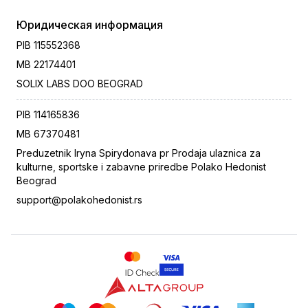
Юридическая информация
PIB
115552368
MB
22174401
SOLIX LABS DOO BEOGRAD
PIB
114165836
MB
67370481
Preduzetnik Iryna Spirydonava pr Prodaja ulaznica za
kulturne, sportske i zabavne priredbe Polako Hedonist
Beograd
support@polakohedonist.rs