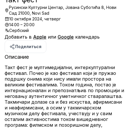
Русински Културни Центар, Јована Суботића 8, Нови
Сад 21000, Novi Sad
10 октября 2024, четверг
14:00 – 20:00
Сербский
Добавить в
Apple
или
Google
календарь
Поделиться
Описание
Такт фест је мултимедијални, интеркултурални 
фестивал. Почео је као фестивал који је пружао 
подршку онима који нису имали простора на 
великим фестивалима. Током година, постао је 
интернационалан и препознатљив по промоцији и 
неговању аутентичног уметничког стваралаштва. 
Такмичари долазе са и без искуства, афирмисани 
и неафирмисани, а осим у такмичарском 
музичком делу фестивала, учествују и у свим 
осталим активностима током вишедневног 
програма: филмском и позоришном делу, 