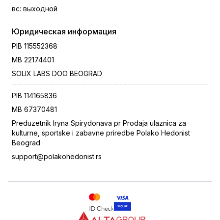
вс
:
выходной
Юридическая информация
PIB
115552368
MB
22174401
SOLIX LABS DOO BEOGRAD
PIB
114165836
MB
67370481
Preduzetnik Iryna Spirydonava pr Prodaja ulaznica za
kulturne, sportske i zabavne priredbe Polako Hedonist
Beograd
support@polakohedonist.rs