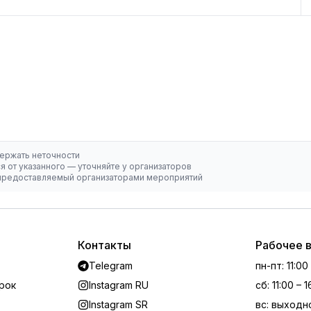
ержать неточности
 от указанного — уточняйте у организаторов
, предоставляемый организаторами мероприятий
Контакты
Рабочее 
Telegram
пн-пт
:
11:00
рок
Instagram RU
сб
:
11:00 – 
Instagram SR
вс
:
выходн