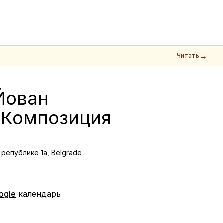
→
Читать
Йован 
 Композиция 
 републике 1а, Belgrade
ogle
календарь