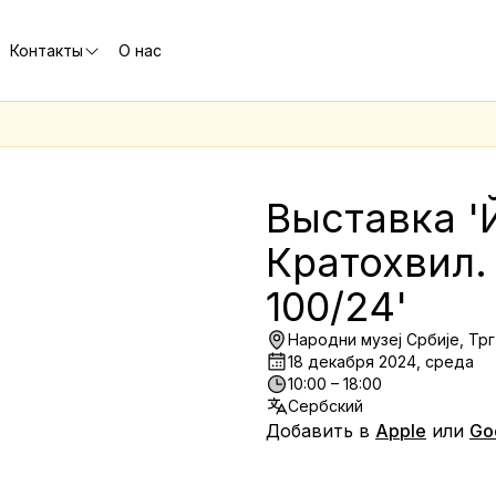
Контакты
О нас
е
Выставка '
Кратохвил.
100/24'
Народни музеј Србије, Трг
18 декабря 2024, среда
10:00 – 18:00
Сербский
Добавить в
Apple
или
Go