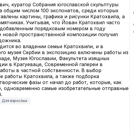
ич, куратор Собрания югославской скульптуры 
а общим числом 100 экспонатов, среди которых 
авлены картины, графика и рисунки Кратохвила, а 
мятниках. Учитывая, что Йован Кратохвил часто 
 добавленным порядковым номером в году 
ве новой пространственной композиции получил 
дожника.
ится во владении семьи Кратохвили, и в 
го музея Сербии в экспозицию включены работы из 
раде, Музея Югославии, Факультета изящных 
ии в Крагуеваце, Современной галереи в 
работы в частной собственности. В выбор 
 работы Кратохвила, а также подборка 
ворческие фазы от начал до работ, которые, как 
е, одновременно самые изобретательные отправные 
.
Для взрослых