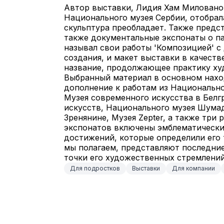
Автор выставки, Лидия Хам Милованов
Национального музея Сербии, отобрал
скульптура преобладает. Также предст
также документальные экспонаты о па
называл свои работы 'Композицией' с
создания, и макет выставки в качест
название, продолжающее практику ху
Выбранный материал в основном наход
дополнение к работам из Национально
Музея современного искусства в Белг
искусств, Национального музея Шумад
Зренянине, Музея Zepter, а также три 
экспонатов включены эмблематические
достижений, которые определили его т
мы полагаем, представляют последни
точки его художественных стремлений
Для подростков
Выставки
Для компании