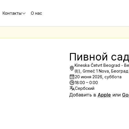
Контакты
О нас
е
Пивной сад
Kineska Četvrt Beograd 
街), Grmeč 1 Nova, Београд
20 июня 2026, суббота
18:00 – 0:00
Сербский
Добавить в
Apple
или
Go