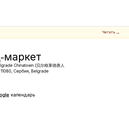
→
Читать
‑маркет
- Belgrade Chinatown (贝尔格莱德唐人
 11080, Сербия, Belgrade
ogle
календарь