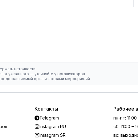
ержать неточности
 от указанного — уточняйте у организаторов
, предоставляемый организаторами мероприятий
Контакты
Рабочее 
Telegram
пн-пт
:
11:00
рок
Instagram RU
сб
:
11:00 – 
Instagram SR
вс
:
выходн