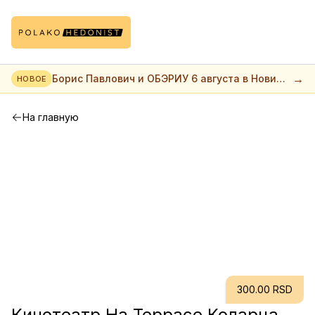
→
Борис Павлович и ОБЭРИУ 6 августа в Нови
НОВОЕ
саде
На главную
300.00 RSD
Кинотеатр На Террасе Коларца