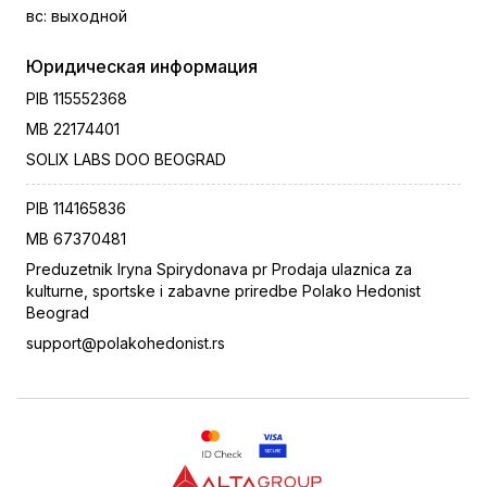
вс
:
выходной
Юридическая информация
PIB
115552368
MB
22174401
SOLIX LABS DOO BEOGRAD
PIB
114165836
MB
67370481
Preduzetnik Iryna Spirydonava pr Prodaja ulaznica za
kulturne, sportske i zabavne priredbe Polako Hedonist
Beograd
support@polakohedonist.rs