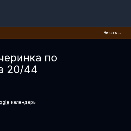
→
Читать
еринка по 
в 20/44
ogle
календарь