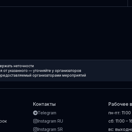
ержать неточности
 от указанного — уточняйте у организаторов
, предоставляемый организаторами мероприятий
Контакты
Рабочее 
Telegram
пн-пт
:
11:00
рок
Instagram RU
сб
:
11:00 – 
Instagram SR
вс
:
выходн