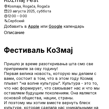
Kosmaja, Rogača, Rogača
23 августа 2025, суббота
12:00 – 0:00
Сербский
Добавить в
Apple
или
Google
календарь
Описание
Фестиваль КоЗмај
Пришло је време разоткривања шта смо све 
припремиле за ову годину!
Первая велика новость, которую мы делаем с 
вами, состоит в том, что в этом году Козмај 
плывет "на волне культуры". Культура - это то, 
что нас формирует, что связывает нас и что мы 
оставляем будущим поколениям. Она является 
основой общества, нации, страны.
И поэтому мы хотим вместе вернуть блеск 
культуре, которая сделала нас уникальными на 