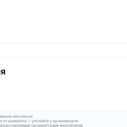
ия
ержать неточности
 от указанного — уточняйте у организаторов
, предоставляемый организаторами мероприятий