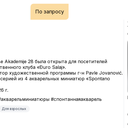
По запросу
ве Akademije 28 была открыта для посетителей 
венного клуба «Ðuro Salaj».
ор художественной программы г-н Pavle Jovanović.
серией из 4 акварельных миниатюр «Spontano 
6 г.
ь #акварельминиатюры #спонтаннаяакварель
Для взрослых