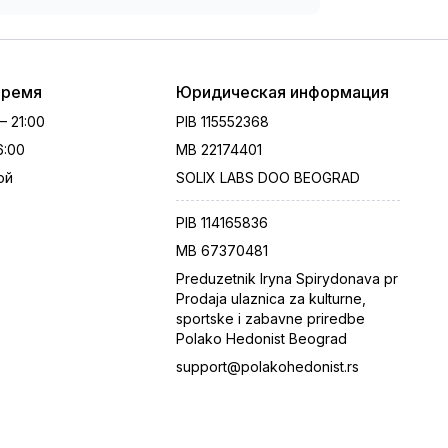
время
Юридическая информация
 – 21:00
PIB
115552368
16:00
MB
22174401
ой
SOLIX LABS DOO BEOGRAD
PIB
114165836
MB
67370481
Preduzetnik Iryna Spirydonava pr
Prodaja ulaznica za kulturne,
sportske i zabavne priredbe
Polako Hedonist Beograd
support@polakohedonist.rs