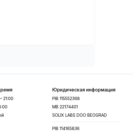
время
Юридическая информация
 – 21:00
PIB
115552368
16:00
MB
22174401
ой
SOLIX LABS DOO BEOGRAD
PIB
114165836