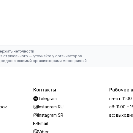
ержать неточности
 от указанного — уточняйте у организаторов
, предоставляемый организаторами мероприятий
Контакты
Рабочее 
Telegram
пн-пт
:
11:00
рок
Instagram RU
сб
:
11:00 – 
Instagram SR
вс
:
выходн
Email
Viber