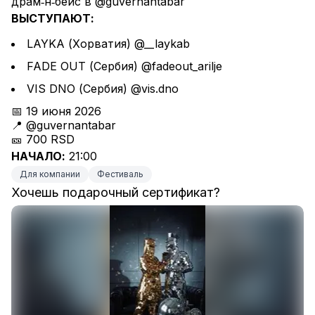
драм‑н‑бейс в @guvernantabar
ВЫСТУПАЮТ:
LAYKA (Хорватия) @__laykab
FADE OUT (Сербия) @fadeout_arilje
VIS DNO (Сербия) @vis.dno
📅 19 июня 2026
📍 @guvernantabar
🎫 700 RSD
НАЧАЛО:
 21:00
Для компании
Фестиваль
Хочешь подарочный сертификат?