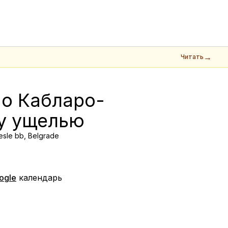
→
Читать
по Кабларо-
у ущелью
esle bb, Belgrade
ogle
календарь