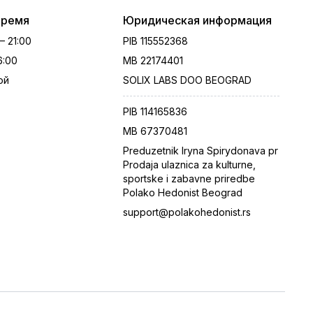
время
Юридическая информация
 – 21:00
PIB
115552368
16:00
MB
22174401
ой
SOLIX LABS DOO BEOGRAD
PIB
114165836
MB
67370481
Preduzetnik Iryna Spirydonava pr
Prodaja ulaznica za kulturne,
sportske i zabavne priredbe
Polako Hedonist Beograd
support@polakohedonist.rs