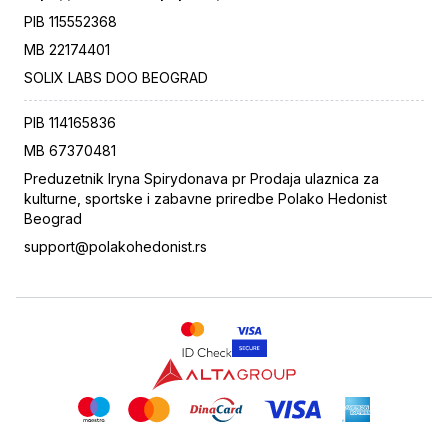
PIB
115552368
MB
22174401
SOLIX LABS DOO BEOGRAD
PIB
114165836
MB
67370481
Preduzetnik Iryna Spirydonava pr Prodaja ulaznica za
kulturne, sportske i zabavne priredbe Polako Hedonist
Beograd
support@polakohedonist.rs