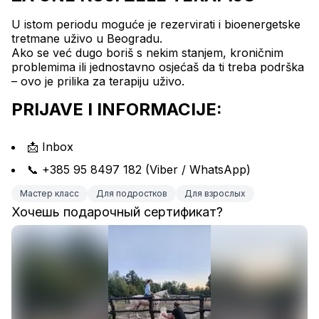
U istom periodu moguće je rezervirati i bioenergetske 
tretmane uživo u Beogradu.
Ako se već dugo boriš s nekim stanjem, kroničnim 
problemima ili jednostavno osjećaš da ti treba podrška 
– ovo je prilika za terapiju uživo.
PRIJAVE I INFORMACIJE:
📩 Inbox
📞 +385 95 8497 182 (Viber / WhatsApp)
Мастер класс
Для подростков
Для взрослых
Хочешь подарочный сертификат?