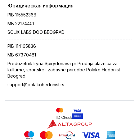
Юридическая информация
PIB
115552368
MB
22174401
SOLIX LABS DOO BEOGRAD
PIB
114165836
MB
67370481
Preduzetnik Iryna Spirydonava pr Prodaja ulaznica za
kulturne, sportske i zabavne priredbe Polako Hedonist
Beograd
support@polakohedonist.rs