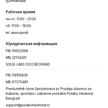
WhatsApp
Рабочее время
пн-пт
:
11:00 – 21:00
сб
:
11:00 – 16:00
вс
:
выходной
Юридическая информация
PIB
115552368
MB
22174401
SOLIX LABS DOO BEOGRAD
PIB
114165836
MB
67370481
Preduzetnik Iryna Spirydonava pr Prodaja ulaznica za
kulturne, sportske i zabavne priredbe Polako Hedonist
Beograd
support@polakohedonist.rs