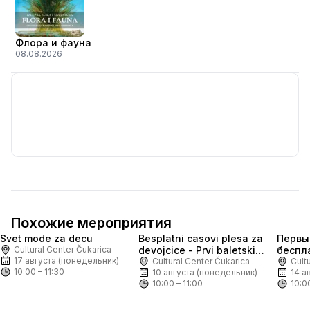
Флора и фауна
08.08.2026
Похожие мероприятия
Svet mode za decu
Besplatni casovi plesa za
Первы
Бесплатно
Скоро
Бесплатно
Cultural Center Čukarica
devojcice - Prvi baletski
беспл
17 августа (понедельник)
koraci
Cultural Center Čukarica
балет
Cult
10:00 – 11:30
10 августа (понедельник)
14 а
10:00 – 11:00
10:0