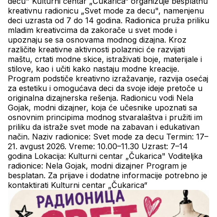
decu" Kulturni centar „Čukarica“ organizuje besplatnu 
kreativnu radionicu „Svet mode za decu", namenjenu 
deci uzrasta od 7 do 14 godina. Radionica pruža priliku 
mladim kreativcima da zakorače u svet mode i 
upoznaju se sa osnovama modnog dizajna. Kroz 
različite kreativne aktivnosti polaznici će razvijati 
maštu, crtati modne skice, istraživati boje, materijale i 
stilove, kao i učiti kako nastaju modne kreacije. 
Program podstiče kreativno izražavanje, razvija osećaj 
za estetiku i omogućava deci da svoje ideje pretoče u 
originalna dizajnerska rešenja. Radionicu vodi Nela 
Gojak, modni dizajner, koja će učesnike upoznati sa 
osnovnim principima modnog stvaralaštva i pružiti im 
priliku da istraže svet mode na zabavan i edukativan 
način. Naziv radionice: Svet mode za decu Termin: 17–
21. avgust 2026. Vreme: 10.00–11.30 Uzrast: 7–14 
godina Lokacija: Kulturni centar „Čukarica" Voditeljka 
radionice: Nela Gojak, modni dizajner Program je 
besplatan. Za prijave i dodatne informacije potrebno je 
kontaktirati Kulturni centar „Čukarica“