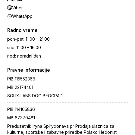
Viber
WhatsApp
Radno vreme
pon-pet
:
11:00 – 21:00
sub
:
11:00 – 16:00
ned
:
neradni dan
Pravne informacije
PIB
115552368
MB
22174401
SOLIX LABS DOO BEOGRAD
PIB
114165836
MB
67370481
Preduzetnik Iryna Spirydonava pr Prodaja ulaznica za
kulturne, sportske i zabavne priredbe Polako Hedonist