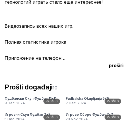
технологий играть стало еще интереснее!
Видеозапись всех наших игр.
Полная статистика игрока
Приложение на телефон
proširi
Все видео ваших голов и передач в легком 
доступе.
Prošli događaji
10
Большое комьюнити для общения.
Фудбалски Скуп Фудбал 11х11
Fudbalska Okupljanja 5x5
PROŠLO
PROŠLO
9 Dec. 2024
7 Dec. 2024
Игровни Скуп Фудбал 7х7
Игрове Сборе Фудбал 7х7
PROŠLO
PROŠLO
5 Dec. 2024
28 Nov. 2024