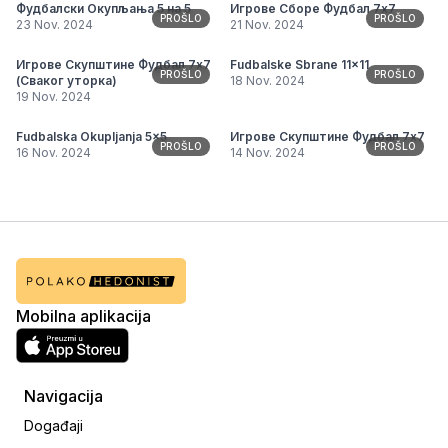
Фудбалски Окупљања 5 на 5
Игрове Сборе Фудбал 7х7
PROŠLO
PROŠLO
23 Nov. 2024
21 Nov. 2024
Игрове Скупштине Фудбал 7х7
Fudbalske Sbrane 11x11
PROŠLO
PROŠLO
(Сваког уторка)
18 Nov. 2024
19 Nov. 2024
Fudbalska Okupljanja 5x5
Игрове Скупштине Фудбал 7х7
PROŠLO
PROŠLO
16 Nov. 2024
14 Nov. 2024
Mobilna aplikacija
Navigacija
Događaji