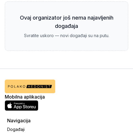
Ovaj organizator još nema najavljenih
događaja
Svratite uskoro — novi događaji su na putu.
Mobilna aplikacija
Navigacija
Događaji