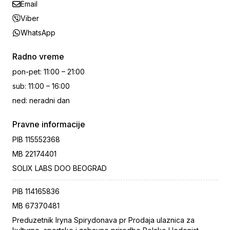
Email
Viber
WhatsApp
Radno vreme
pon-pet
:
11:00 – 21:00
sub
:
11:00 – 16:00
ned
:
neradni dan
Pravne informacije
PIB
115552368
MB
22174401
SOLIX LABS DOO BEOGRAD
PIB
114165836
MB
67370481
Preduzetnik Iryna Spirydonava pr Prodaja ulaznica za