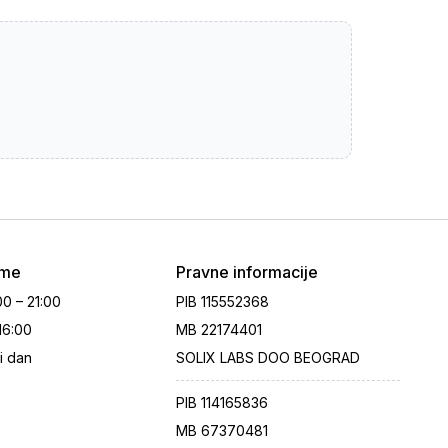
eme
Pravne informacije
00 – 21:00
PIB
115552368
 16:00
MB
22174401
i dan
SOLIX LABS DOO BEOGRAD
PIB
114165836
MB
67370481