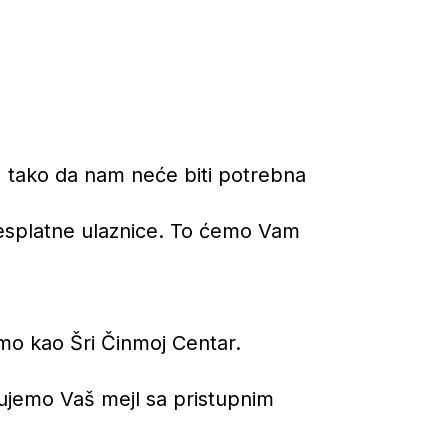
i, tako da nam neće biti potrebna
besplatne ulaznice. To ćemo Vam
imo kao Šri Činmoj Centar.
ujemo Vaš mejl sa pristupnim