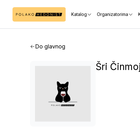
Katalog
Organizatorima
K
Do glavnog
Šri Činmo