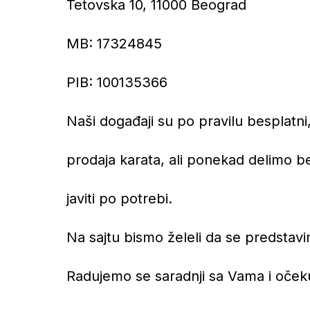
Tetovska 10, 11000 Beograd
MB: 17324845
PIB: 100135366
Naši događaji su po pravilu besplatn
prodaja karata, ali ponekad delimo 
javiti po potrebi.
Na sajtu bismo želeli da se predstav
Radujemo se saradnji sa Vama i oček