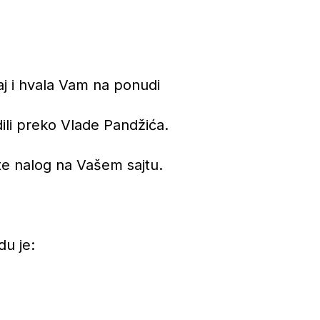
aj i hvala Vam na ponudi
ili preko Vlade Pandžića.
te nalog na Vašem sajtu.
du je: