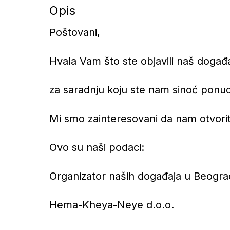
Opis
Poštovani,
Hvala Vam što ste objavili naš događ
za saradnju koju ste nam sinoć ponud
Mi smo zainteresovani da nam otvori
Ovo su naši podaci:
Organizator naših događaja u Beogra
Hema-Kheya-Neye d.o.o.