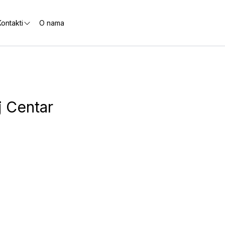
ontakti
O nama
j Centar