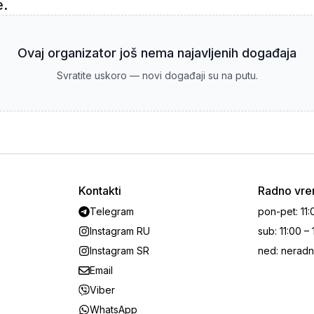
e.
Ovaj organizator još nema najavljenih događaja
Svratite uskoro — novi događaji su na putu.
Kontakti
Radno vr
Telegram
pon-pet
:
11:
Instagram RU
sub
:
11:00 –
Instagram SR
ned
:
neradn
Email
Viber
WhatsApp