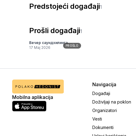
Predstojeći događaji
1
Prošli događaji
1
Вечер саундхилинга
PROŠLO
17 Maj 2026
Navigacija
Događaji
Mobilna aplikacija
Doživljaji na poklon
Organizatori
Vesti
Dokumenti
Uslovi korišćenja