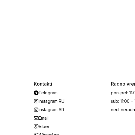
Kontakti
Radno vr
Telegram
pon-pet
:
11:
Instagram RU
sub
:
11:00 –
Instagram SR
ned
:
neradn
Email
Viber
WhatsApp