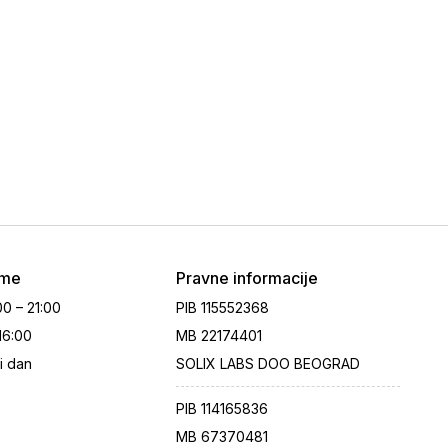
eme
Pravne informacije
00 – 21:00
PIB
115552368
 16:00
MB
22174401
i dan
SOLIX LABS DOO BEOGRAD
PIB
114165836
MB
67370481