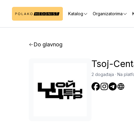
Katalog
Organizatorima
K
Do glavnog
Tsoj-Cent
2 događaja
·
Na platf