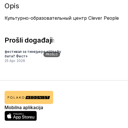
Opis
Культурно-образовательный центр Clever People
Prošli događaji
1
фестивал за тинејџере «Шта ћу
PROŠLO
бити? Фест»
25 Apr. 2026
Mobilna aplikacija