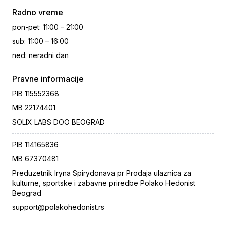
Radno vreme
pon-pet
:
11:00 – 21:00
sub
:
11:00 – 16:00
ned
:
neradni dan
Pravne informacije
PIB
115552368
MB
22174401
SOLIX LABS DOO BEOGRAD
PIB
114165836
MB
67370481
Preduzetnik Iryna Spirydonava pr Prodaja ulaznica za
kulturne, sportske i zabavne priredbe Polako Hedonist
Beograd
support@polakohedonist.rs