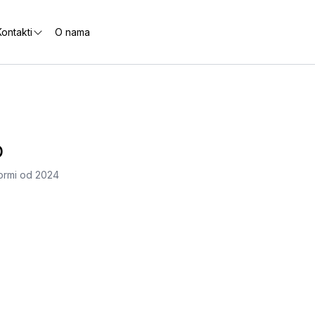
ontakti
O nama
b
formi od 2024