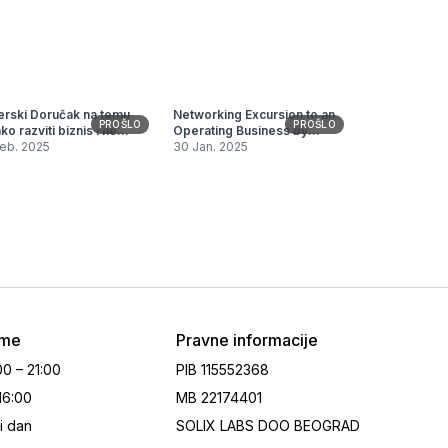
erski Doručak na temu
Networking Excursion to an
PROŠLO
PROŠLO
ko razviti biznis i ne
Operating Business by
eti"
Feb. 2025
HubCollab
30 Jan. 2025
eme
Pravne informacije
00 – 21:00
PIB
115552368
 16:00
MB
22174401
i dan
SOLIX LABS DOO BEOGRAD