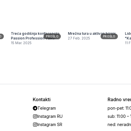
Treća godišnja konferencija
Mrežna tura u aktivan biznis
Lid
O
PROŠLO
PROŠLO
Passion Profession Talks:
27 Feb. 2025
"Ka
"POSLOVANJE U LEPOTI"
15 Mar. 2025
umr
11 
Kontakti
Radno vr
Telegram
pon-pet
:
11:
Instagram RU
sub
:
11:00 –
Instagram SR
ned
:
neradn