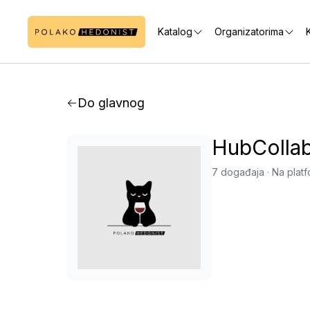
Katalog
Organizatorima
K
Do glavnog
HubColla
7 događaja
·
Na plat