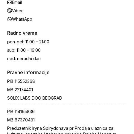
Email
Viber
WhatsApp
Radno vreme
pon-pet
:
11:00 – 21:00
sub
:
11:00 – 16:00
ned
:
neradni dan
Pravne informacije
PIB
115552368
MB
22174401
SOLIX LABS DOO BEOGRAD
PIB
114165836
MB
67370481
Preduzetnik Iryna Spirydonava pr Prodaja ulaznica za