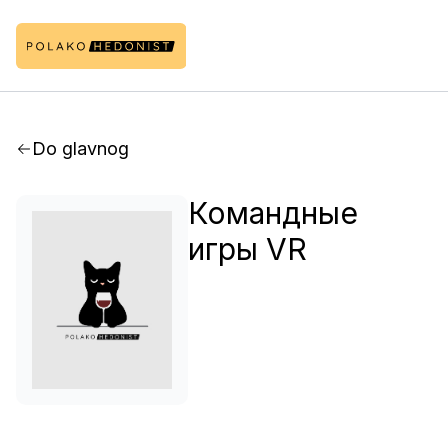
Do glavnog
Командные
игры VR