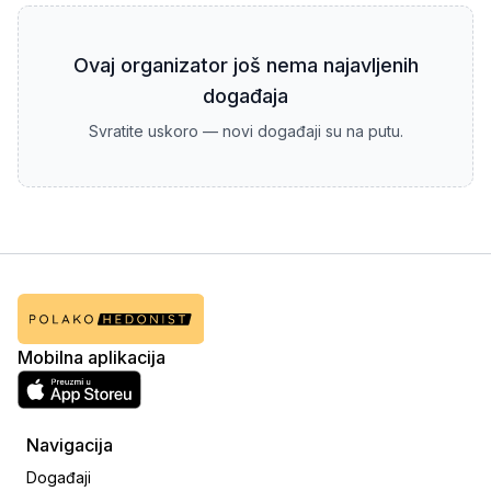
Ovaj organizator još nema najavljenih
događaja
Svratite uskoro — novi događaji su na putu.
Mobilna aplikacija
Navigacija
Događaji