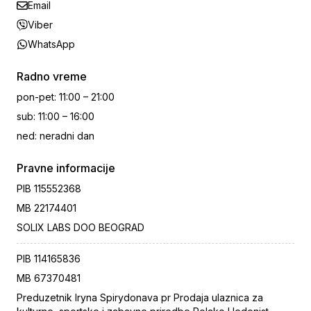
Email
Viber
WhatsApp
Radno vreme
pon-pet
:
11:00 – 21:00
sub
:
11:00 – 16:00
ned
:
neradni dan
Pravne informacije
PIB
115552368
MB
22174401
SOLIX LABS DOO BEOGRAD
PIB
114165836
MB
67370481
Preduzetnik Iryna Spirydonava pr Prodaja ulaznica za