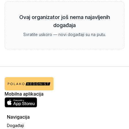
Ovaj organizator još nema najavljenih
događaja
Svratite uskoro — novi događaji su na putu.
Mobilna aplikacija
Navigacija
Događaji