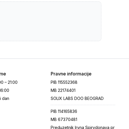
eme
Pravne informacije
00 – 21:00
PIB
115552368
 16:00
MB
22174401
i dan
SOLIX LABS DOO BEOGRAD
PIB
114165836
MB
67370481
Preduzetnik Iryna Spirydonava pr