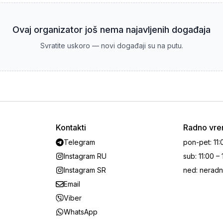
Ovaj organizator još nema najavljenih događaja
Svratite uskoro — novi događaji su na putu.
Kontakti
Radno vr
Telegram
pon-pet
:
11:
Instagram RU
sub
:
11:00 –
Instagram SR
ned
:
neradn
Email
Viber
WhatsApp