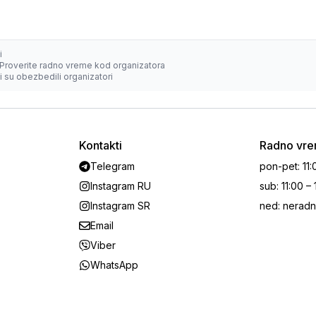
i
Proverite radno vreme kod organizatora
 su obezbedili organizatori
Kontakti
Radno vr
Telegram
pon-pet
:
11:
Instagram RU
sub
:
11:00 –
Instagram SR
ned
:
neradn
Email
Viber
WhatsApp