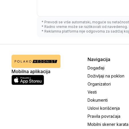
* Prevodi se vrše automatski, moguće su netačnost
* Radno vreme može se razlikovati od navedenog. 
* Reklamna platforma nije odgovorna za sadržaj koji
Navigacija
Događaji
Mobilna aplikacija
Doživljaji na poklon
Organizatori
Vesti
Dokumenti
Uslovi korišćenja
Pravila povraćaja
Mobilni skener karata