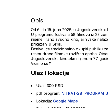
Opis
Od 6. do 15. juna 2026. u Jugoslovenskoj ki
U programu festivala 58 filmova iz 23 zeml
nijeme i rano zvučno kino, arhivske nalaze 
prikazani u Srbiji.
Festival će tradicionalno okupiti publiku za
restaurirane filmove različitih epoha. Otv
Jugoslovenske kinoteke i njenom 77. godi
Vidimo se🍿
Ulaz i lokacije
Ulaz: 300 RSD
pdf program: 
NITRAT-28_PROGRAM_J
Lokacija: 
Google Maps