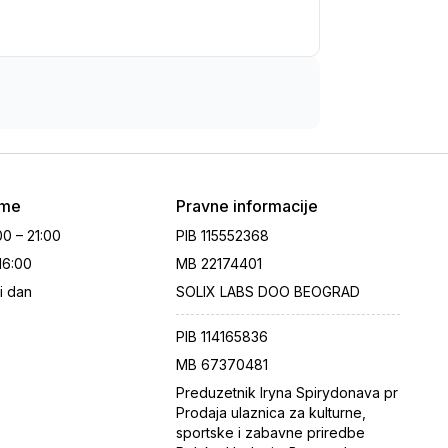
eme
Pravne informacije
00 – 21:00
PIB
115552368
 16:00
MB
22174401
i dan
SOLIX LABS DOO BEOGRAD
PIB
114165836
MB
67370481
Preduzetnik Iryna Spirydonava pr
Prodaja ulaznica za kulturne,
sportske i zabavne priredbe