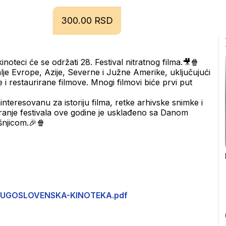
300.00 RSD
noteci će se održati 28. Festival nitratnog filma.🎥🍿
je Evrope, Azije, Severne i Južne Amerike, uključujući 
i restaurirane filmove. Mnogi filmovi biće prvi put 
interesovanu za istoriju filma, retke arhivske snimke i 
aranje festivala ove godine je usklađeno sa Danom 
šnjicom.🎉🍿
UGOSLOVENSKA-KINOTEKA.pdf