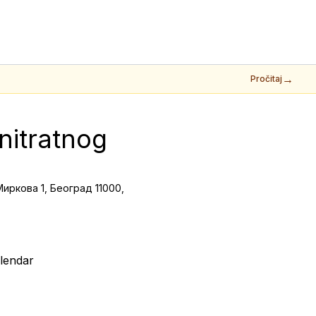
→
Pročitaj
nitratnog 
 Миркова 1, Београд 11000,
lendar