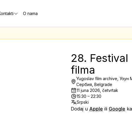
ontakti
O nama
28. Festival 
filma
Yugoslav film archive, Узун
Сербия, Belgrade
11 juna 2026, četvrtak
15:30 – 22:30
Srpski
Dodaj u
Apple
ili
Google
ka