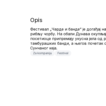
Opis
Фестивал „Чарде и банде“ је догађај 
рибљу чорбу. На обали Дунава окупљај
посетиоце припремају укусна јела од р
тамбурашких банди, а његов почетак о
Сунчаног кеја.
Za kompaniju
Festival