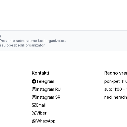
i
Proverite radno vreme kod organizatora
 su obezbedili organizatori
Kontakti
Radno vr
Telegram
pon-pet
:
11:
Instagram RU
sub
:
11:00 –
Instagram SR
ned
:
neradn
Email
Viber
WhatsApp