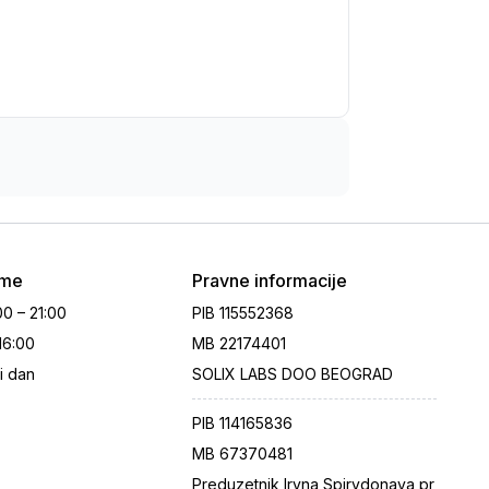
eme
Pravne informacije
00 – 21:00
PIB
115552368
 16:00
MB
22174401
i dan
SOLIX LABS DOO BEOGRAD
PIB
114165836
MB
67370481
Preduzetnik Iryna Spirydonava pr