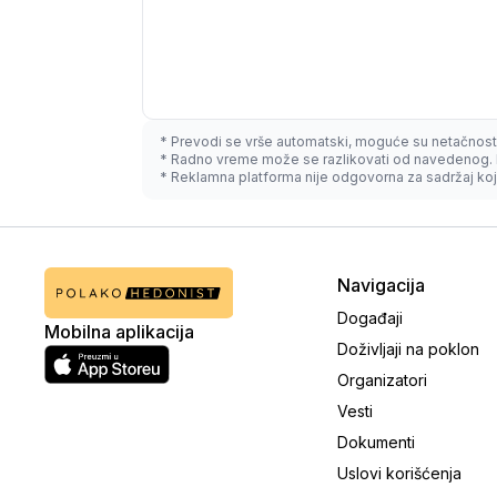
* Prevodi se vrše automatski, moguće su netačnost
* Radno vreme može se razlikovati od navedenog. 
* Reklamna platforma nije odgovorna za sadržaj koji
Navigacija
Događaji
Mobilna aplikacija
Doživljaji na poklon
Organizatori
Vesti
Dokumenti
Uslovi korišćenja