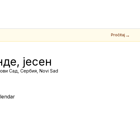
→
Pročitaj
де, јесен
Нови Сад, Сербия, Novi Sad
lendar