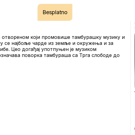
Besplatno
на отвореном који промовише тамбурашку музику и 
у се најбоље чарде из земље и окружења и за 
ибе. Цео догађај употпуњен је музиком 
значава поворка тамбураша са Трга слободе до 