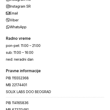
Instagram SR
Email
Viber
WhatsApp
Radno vreme
pon-pet
:
11:00 – 21:00
sub
:
11:00 – 16:00
ned
:
neradni dan
Pravne informacije
PIB
115552368
MB
22174401
SOLIX LABS DOO BEOGRAD
PIB
114165836
MB
67370481