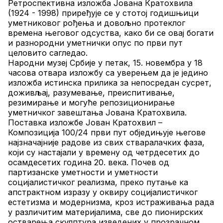
Ретроспективна изложба Јована Кратохвила 
(1924 - 1998) приређује се у стотој годишњици 
уметниковог рођења и довољно протеклог 
времена његовог одсуства, како би се овај богати 
и разнородни уметнички опус по први пут 
целовито сагледао.
Народни музеј Србије у петак, 15. новембра у 18 
часова отвара изложбу са уверењем да је једино 
изложба истинска прилика за непосредан сусрет, 
доживљај, разумевање, преиспитивање, 
резимирање и могуће репозиционирање 
уметничког завештања Јована Кратохвила.
Поставка изложбе Јован Кратохвил – 
Композиција 100/24 први пут обједињује његове 
најзначајније радове из свих стваралачких фаза, 
који су настајали у времену од четрдесетих до 
осамдесетих година 20. века. Почев од 
партизанске уметности и уметности 
социјалистичког реализма, преко путање ка 
апстрактном изразу у оквиру социјалистичког 
естетизма и модернизма, кроз истраживања рада 
у различитим материјалима, све до пионирских 
остварења скулптура изведених у прозрачном 