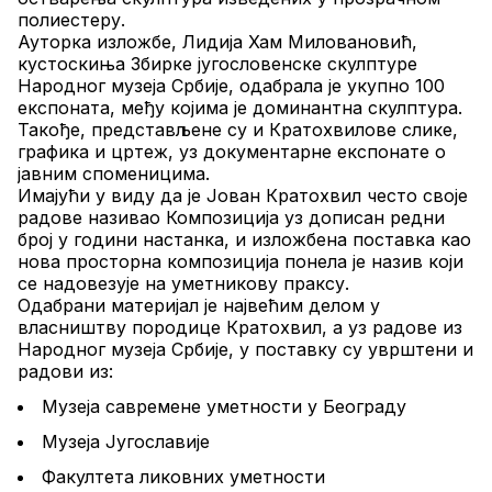
полиестеру.
Ауторка изложбе, Лидија Хам Миловановић, 
кустоскиња Збирке југословенске скулптуре 
Народног музеја Србије, одабрала је укупно 100 
експоната, међу којима је доминантна скулптура. 
Такође, представљене су и Кратохвилове слике, 
графика и цртеж, уз документарне експонате о 
јавним споменицима.
Имајући у виду да је Јован Кратохвил често своје 
радове називао Композиција уз дописан редни 
број у години настанка, и изложбена поставка као 
нова просторна композиција понела је назив који 
се надовезује на уметникову праксу.
Одабрани материјал је највећим делом у 
власништву породице Кратохвил, а уз радове из 
Народног музеја Србије, у поставку су уврштени и 
радови из:
Музеја савремене уметности у Београду
Музеја Југославије
Факултета ликовних уметности