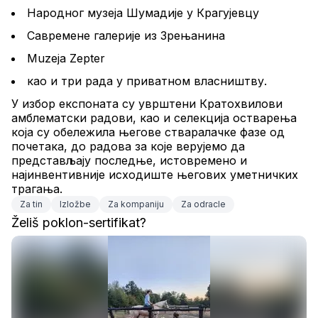
Народног музеја Шумадије у Крагујевцу
Савремене галерије из Зрењанина
Muzeja Zepter
као и три рада у приватном власништву.
У избор експоната су уврштени Кратохвилови 
амблематски радови, као и селекција остварења 
која су обележила његове стваралачке фазе од 
почетака, до радова за које верујемо да 
представљају последње, истовремено и 
најинвентивније исходиште његових уметничких 
трагања.
Za tin
Izložbe
Za kompaniju
Za odracle
Želiš poklon-sertifikat?