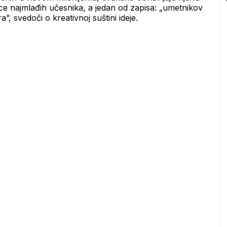
nce najmlađih učesnika, a jedan od zapisa: „umetnikov 
a”, svedoči o kreativnoj suštini ideje.