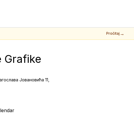
→
Pročitaj
 Grafike 
Драгослава Јовановића 11,
lendar