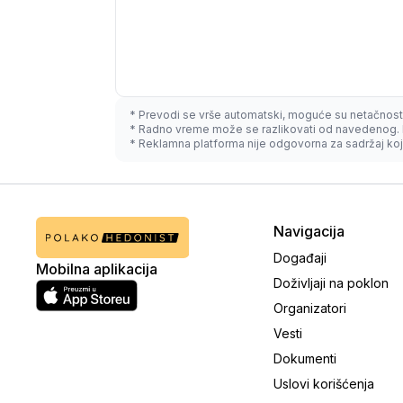
* Prevodi se vrše automatski, moguće su netačnost
* Radno vreme može se razlikovati od navedenog. 
* Reklamna platforma nije odgovorna za sadržaj koji
Navigacija
Događaji
Mobilna aplikacija
Doživljaji na poklon
Organizatori
Vesti
Dokumenti
Uslovi korišćenja