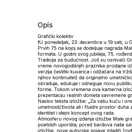
Opis
Grafički kolektiv
❗U ponedeljak, 23. decembra u 19 sati, u Ga
Prvih 75 na kojoj se dodeljuje nagrada Mali
formata. U godini svog jubileja, 75. rođen
Tradicija za budućnost. Još su osnivači Gra
vreme novogodišnjih praznika prodajne izlo
verzija čestitki kuvarica i odžačara na trži
njihov kontinuitet) da originalno umetničk
obraduje, edukuje i odneguje novu publiku
forme. Tokom vremena ova kamerna izložba
prezentaciju realnih dometa savremene grafi
Naslov teksta izložbe: „Za vašu kuću i one k
umetnosti/života ali i fluidni prostor duh
identitet i idejni koncept ovog rada.
Atmosferu novog izdanja izložbe Male grafi
poetskih uporišta; pored bardova naše sav
izložbe, nove autorske pojave mladih (ro