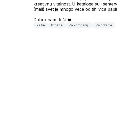
kreativnu vitalnost. U kataloga su i sente
(mali) svet je mnogo veće od tih ivica papir
Dobro nam došli!❤️
Za tin
Izložbe
Za kompaniju
Za odracle