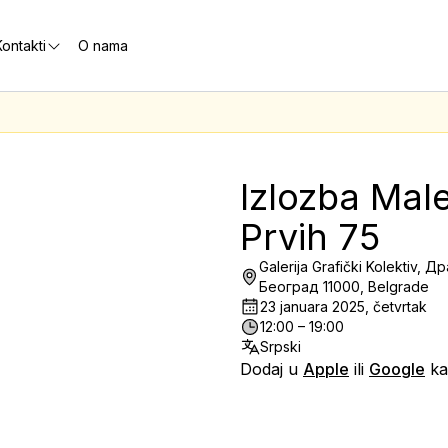
ontakti
O nama
Izlozba Male
Prvih 75
Galerija Grafički Kolektiv, 
Београд 11000, Belgrade
23 januara 2025, četvrtak
12:00 – 19:00
Srpski
Dodaj u
Apple
ili
Google
ka