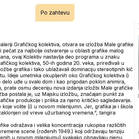
Po zahtevu
leriji Grafičkog kolektiva, otvara se izložba Male grafike 
 pečat za najbolje ostvarenje u oblasti grafike malog 
dana, ovaj Kolektiv nastavlja deo programa u znaku 
fičkog kolektiva, 50-ih godina 20. veka, priređivali u 
žbe grafika i tako ublažavali dominaciju stereotipnih kič 
štu. Ideje umetnika okupljenih oko Grafičkog kolektiva (i 
o delo uđe u svaki dom i kao prigodan poklon animira, 
, prate osmu deceniju nova izdanja izložbi Male grafičke 
 postala je, uz Majsku izložbu, značajan punkt za 
čke produkcije i prilika za njeno kritičko sagledavanje. 
oje volite (i) u novom milenijumn. Jer, grafika je i škola 
a zaklonjen od vreve užurbanog vremena.“, tangira 
ke odražava i velika koncentracija rukopisa različitih 
remene scene (rođenih 1949.) koji održavaju tenziju 
đenih u novom milenijumu) svakako obnavljaju njenu 