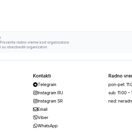
i
Proverite radno vreme kod organizatora
 su obezbedili organizatori
Kontakti
Radno vr
Telegram
pon-pet
:
11:
Instagram RU
sub
:
11:00 –
Instagram SR
ned
:
neradn
Email
Viber
WhatsApp