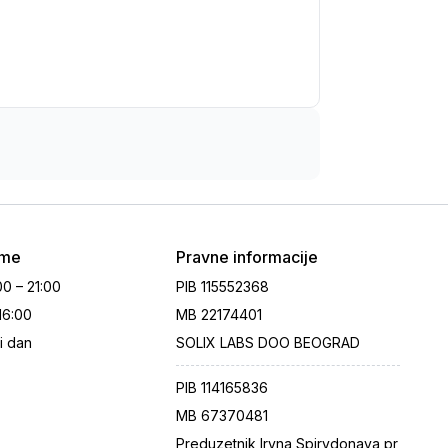
eme
Pravne informacije
00 – 21:00
PIB
115552368
 16:00
MB
22174401
i dan
SOLIX LABS DOO BEOGRAD
PIB
114165836
MB
67370481
Preduzetnik Iryna Spirydonava pr