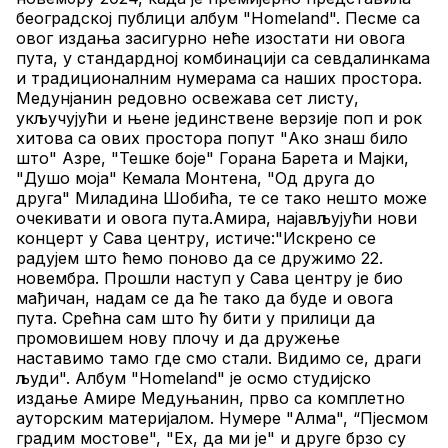
београдској публици албум "Homeland". Песме са 
овог издања засигурно неће изостати ни овога 
пута, у стандардној комбинацији са севдалинкама 
и традиционалним нумерама са наших простора. 
Медунјанин редовно освежава сет листу, 
укључујући и њене јединствене верзије поп и рок 
хитова са ових простора попут "Ако знаш било 
што" Азре, "Тешке боје" Горана Барета и Мајки, 
"Душо моја" Кемала Монтена, "Од друга до 
друга" Миладина Шобића, те се тако нешто може 
очекивати и овога пута.Амира, најављујући нови 
концерт у Сава центру, истиче:"Искрено се 
радујем што ћемо поново да се дружимо 22. 
новембра. Прошли наступ у Сава центру је био 
мађичан, надам се да ће тако да буде и овога 
пута. Срећна сам што ћу бити у прилици да 
промовишем нову плочу и да дружење 
наставимо тамо где смо стали. Видимо се, драги 
људи". Албум "Homeland" је осмо студијско 
издање Амире Медуњанин, прво са комплетно 
ауторским материјалом. Нумере "Алма", “Пјесмом 
градим мостове", "Ех, да ми је" и друге брзо су 