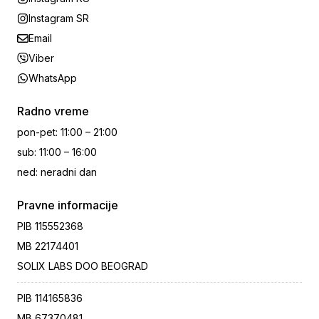
Instagram SR
Email
Viber
WhatsApp
Radno vreme
pon-pet
:
11:00 – 21:00
sub
:
11:00 – 16:00
ned
:
neradni dan
Pravne informacije
PIB
115552368
MB
22174401
SOLIX LABS DOO BEOGRAD
PIB
114165836
MB
67370481