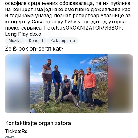
освојиле срца њених обожавалаца, те их публика 
на концертима једнако емотивно доживљава као 
и годинама уназад познат репертоар.Улазнице за 
концерт у Сава центру биће у продји од уторка 
преко сервиса Tickets.rsORGANIZATOR/ИЗВОР: 
Long Play d.o.o.
Muzika
Koncert
Za kompaniju
Želiš poklon-sertifikat?
Kontaktirajte organizatora
TicketsRs