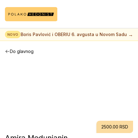
→
Boris Pavlović i OBERIU 6. avgusta u Novom Sadu
NOVO
Do glavnog
2500.00 RSD
Amira Medunjanin