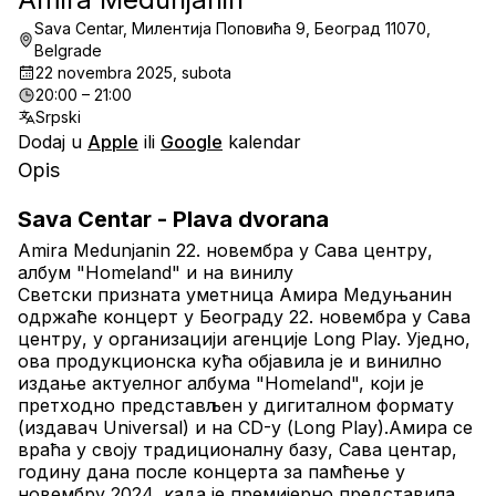
Sava Centar, Милентија Поповића 9, Београд 11070,
Belgrade
22 novembra 2025, subota
20:00 – 21:00
Srpski
Dodaj u
Apple
ili
Google
kalendar
Opis
Sava Centar - Plava dvorana
Amira Medunjanin 22. новембра у Сава центру, 
албум "Homeland" и на винилу
Светски призната уметница Амира Медуњанин 
одржаће концерт у Београду 22. новембра у Сава 
центру, у организацији агенције Long Play. Уједно, 
ова продукционска кућа објавила је и винилно 
издање актуелног албума "Homeland", који је 
претходно представљен у дигиталном формату 
(издавач Universal) и на CD-у (Long Play).Амира се 
враћа у своју традиционалну базу, Сава центар, 
годину дана после концерта за памћење у 
новембру 2024, када је премијерно представила 