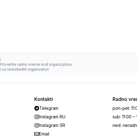
i
Proverite radno vreme kod organizatora
 su obezbedili organizatori
Kontakti
Radno vr
Telegram
pon-pet
:
11:
Instagram RU
sub
:
11:00 –
Instagram SR
ned
:
neradn
Email