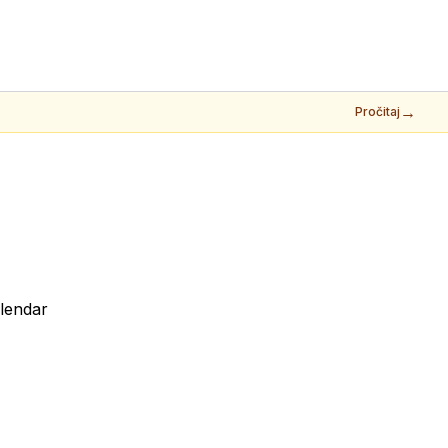
→
Pročitaj
lendar