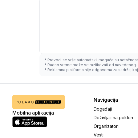
* Prevodi se vrše automatski, moguće su netačnost
* Radno vreme može se razlikovati od navedenog. 
* Reklamna platforma nije odgovorna za sadržaj koji
Navigacija
Događaji
Mobilna aplikacija
Doživljaji na poklon
Organizatori
Vesti