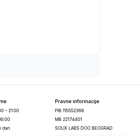
eme
Pravne informacije
00 – 21:00
PIB
115552368
 16:00
MB
22174401
i dan
SOLIX LABS DOO BEOGRAD