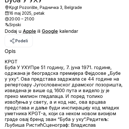
Kpgt Pozorište, Радничка 3, Belgrade
16 maj 2025, petak
20:00 – 21:00
Srpski
Dodaj u
Apple
ili
Google
kalendar
Podeli
Opis
KPGT
Буба У УХУПре 51 годину, 7. јуна 1971. године, 
одржана је београдска премијера Фејдоове „Бубе 
у уху“. Ова представа задржала се 44 године на 
репертоару Југословенског драмског позоришта, 
изведена је више од 1600 пута и видело ју је 
преко милион гледалаца. И поред толико 
извођења у свету, а и код нас, ова врцава 
представа и даље буди инспирацију код младих 
уметника KPGT-а, који са неком новом визијом 
граде овај бренд зван “Буба у уху”.Редитељ: 
Љубиша РистићСценограф: Владислав 