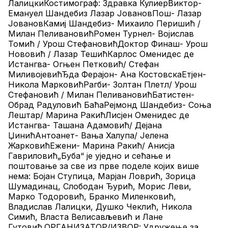
ЛалицкиКостимограф: Здравка КулиерВиктор-
Емануел Шандебиз Лазар ЈовановПош- Лазар 
ЈовановКамиј Шандебиз- Михаило Перишић / 
Милан ПеливановићРомен Турнел- Војислав 
Томић / Урош СтефановићДоктор Финаш- Урош 
Нововић / Лазар ТешићКарлос Оменидес де 
Истангва- Огњен Петковић/ Стефан 
МиливојевићЂда Ферајон- Ана КостовскаЕтјен- 
Никола МарковићРагби- Золтан Плетл/ Урош 
Стефановић / Милан ПеливановићБатистен- 
Обрад Радуловић БаћаРејмонд Шандебиз- Соња 
Лештар/ Марина РакићЛисјен Оменидес де 
Истангва- Ташана Адамовић/ Дејана 
ЏинићАнтоанет- Вања Халупа/ Јелена 
ЖарковићЕжени- Марина Ракић/ Анисја 
Гавриловић„Буба“ је уједно и сећање и 
поштовање за све из прве поделе којих више 
нема: Бојан Ступица, Марјан Ловрић, Зорица 
Шумадинац, Слободан Ђурић, Морис Леви, 
Марко Тодоровић, Бранко Миленковић, 
Владислав Лалицки, Душко Чеклић, Никола 
Симић, Власта Велисављевић и Лане 
Гутовић.ОРГАНИЗАТОР/ИЗВОР: Удружење за 