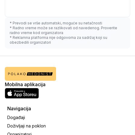
* Prevodi se vrše automatski, moguće su netačnosti
* Radno vreme može se razlikovati od navedenog. Proverite
radno vreme kod organizatora
* Reklamna platforma nije odgovorna za sadržaj koji su
obezbedili organizatori
Mobilna aplikacija
Navigacija
Događaji
Doživljaji na poklon
Organizatori