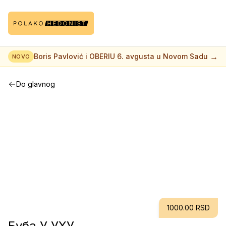
→
Boris Pavlović i OBERIU 6. avgusta u Novom Sadu
NOVO
Do glavnog
1000.00 RSD
Буба У УХУ