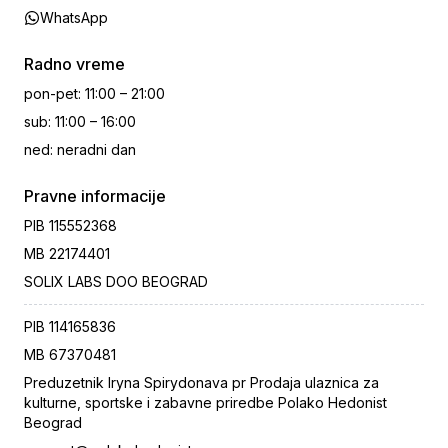
WhatsApp
Radno vreme
pon-pet
:
11:00 – 21:00
sub
:
11:00 – 16:00
ned
:
neradni dan
Pravne informacije
PIB
115552368
MB
22174401
SOLIX LABS DOO BEOGRAD
PIB
114165836
MB
67370481
Preduzetnik Iryna Spirydonava pr Prodaja ulaznica za
kulturne, sportske i zabavne priredbe Polako Hedonist
Beograd