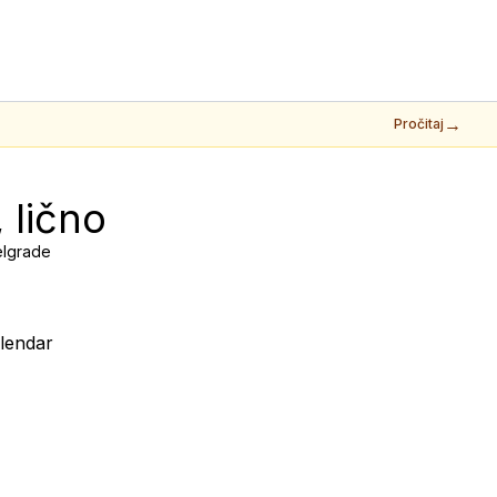
→
Pročitaj
 lično
elgrade
lendar