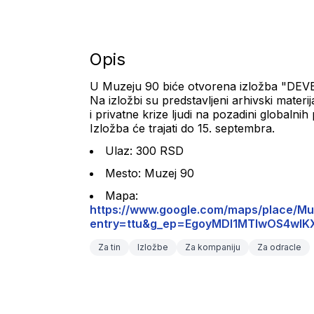
Opis
U Muzeju 90 biće otvorena izložba "DEV
Na izložbi su predstavljeni arhivski materij
i privatne krize ljudi na pozadini globalnih
Izložba će trajati do 15. septembra.
Ulaz: 300 RSD
Mesto: Muzej 90
Mapa: 
https://www.google.com/maps/place/
entry=ttu&g_ep=EgoyMDI1MTIwOS4
Za tin
Izložbe
Za kompaniju
Za odracle