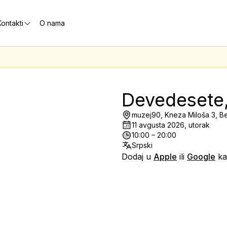
ontakti
O nama
Devedesete,
muzej90, Kneza Miloša 3, B
11 avgusta 2026, utorak
10:00 – 20:00
Srpski
Dodaj u
Apple
ili
Google
ka