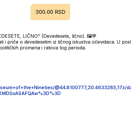
300.00 RSD
EDESETE, LIČNO" (Devedesete, lično). 🖼💬
ali i priče o devedesetim iz ličnog iskustva očevidaca. U post
 političkih promena i ratova tog perioda.
Museum+of+the+Nineties/@44.8100777,20.4633285,17
wIKXMDSoASAFQAw%3D%3D