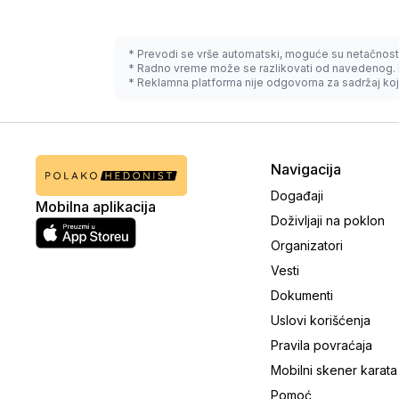
* Prevodi se vrše automatski, moguće su netačnost
* Radno vreme može se razlikovati od navedenog. 
* Reklamna platforma nije odgovorna za sadržaj koji
Navigacija
Događaji
Mobilna aplikacija
Doživljaji na poklon
Organizatori
Vesti
Dokumenti
Uslovi korišćenja
Pravila povraćaja
Mobilni skener karata
Pomoć