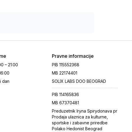
eme
Pravne informacije
00 – 21:00
PIB
115552368
 16:00
MB
22174401
i dan
SOLIX LABS DOO BEOGRAD
PIB
114165836
MB
67370481
Preduzetnik Iryna Spirydonava pr
Prodaja ulaznica za kulturne,
sportske i zabavne priredbe
Polako Hedonist Beograd