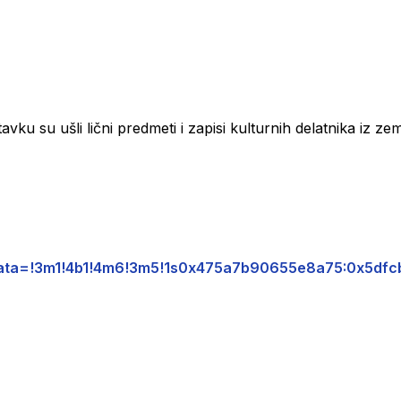
avku su ušli lični predmeti i zapisi kulturnih delatnika iz ze
z/data=!3m1!4b1!4m6!3m5!1s0x475a7b90655e8a75:0x5d