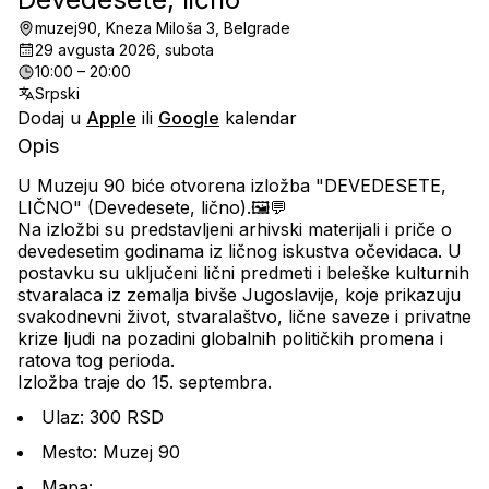
muzej90, Kneza Miloša 3, Belgrade
29 avgusta 2026, subota
10:00 – 20:00
Srpski
Dodaj u
Apple
ili
Google
kalendar
Opis
U Muzeju 90 biće otvorena izložba "DEVEDESETE, 
LIČNO" (Devedesete, lično).🖼💬
Na izložbi su predstavljeni arhivski materijali i priče o 
devedesetim godinama iz ličnog iskustva očevidaca. U 
postavku su uključeni lični predmeti i beleške kulturnih 
stvaralaca iz zemalja bivše Jugoslavije, koje prikazuju 
svakodnevni život, stvaralaštvo, lične saveze i privatne 
krize ljudi na pozadini globalnih političkih promena i 
ratova tog perioda.
Izložba traje do 15. septembra.
Ulaz: 300 RSD
Mesto: Muzej 90
Mapa: 