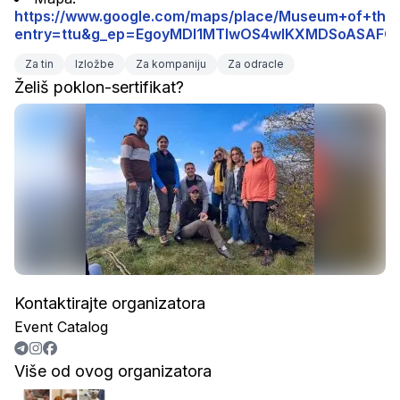
https://www.google.com/maps/place/Museum+of+th
entry=ttu&g_ep=EgoyMDI1MTIwOS4wIKXMDSoASA
Za tin
Izložbe
Za kompaniju
Za odracle
Želiš poklon-sertifikat?
Kontaktirajte organizatora
Event Catalog
Više od ovog organizatora