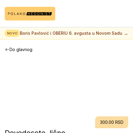
→
Boris Pavlović i OBERIU 6. avgusta u Novom Sadu
NOVO
Do glavnog
300.00 RSD
Devedesete, lično