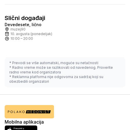
Slični događaji
Devedesete, lično
Uskoro
300.00 RSD
muzej90
10. avgusta (ponedeljak)
10:00 – 20:00
* Prevodi se vrše automatski, moguće su netačnosti
* Radno vreme može se razlikovati od navedenog. Proverite
radno vreme kod organizatora
* Reklamna platforma nije odgovorna za sadržaj koji su
obezbedili organizatori
Mobilna aplikacija