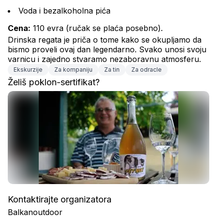
Voda i bezalkoholna pića
Cena:
 110 evra (ručak se plaća posebno).
Drinska regata je priča o tome kako se okupljamo da 
bismo proveli ovaj dan legendarno. Svako unosi svoju 
varnicu i zajedno stvaramo nezaboravnu atmosferu.
Ekskurzije
Za kompaniju
Za tin
Za odracle
Želiš poklon-sertifikat?
Kontaktirajte organizatora
Balkanoutdoor