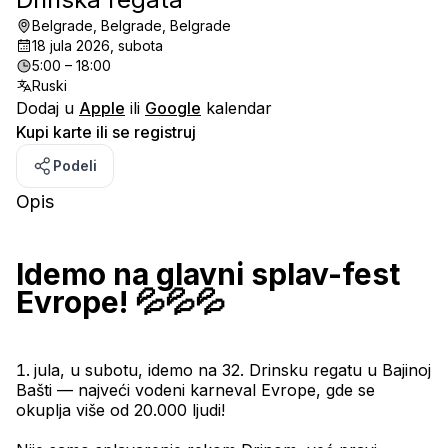
Belgrade, Belgrade, Belgrade
18 jula 2026, subota
5:00 – 18:00
Ruski
Dodaj u
Apple
ili
Google
kalendar
Kupi karte ili se registruj
Podeli
Opis
Idemo na glavni splav-fest 
Evrope! 💦💦💦
jula, u subotu, idemo na 32. Drinsku regatu u Bajinoj 
Bašti — najveći vodeni karneval Evrope, gde se 
okuplja više od 20.000 ljudi!