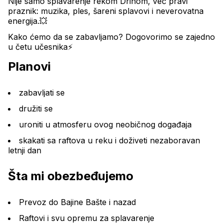
Nije samo splavarenje rekom Drinom, već pravi 
praznik: muzika, ples, šareni splavovi i neverovatna 
energija.💥
Kako ćemo da se zabavljamo? Dogovorimo se zajedno 
u četu učesnika⚡️
Planovi
zabavljati se
družiti se
uroniti u atmosferu ovog neobičnog događaja
skakati sa raftova u reku i doživeti nezaboravan 
letnji dan
Šta mi obezbeđujemo
Prevoz do Bajine Bašte i nazad
Raftovi i svu opremu za splavarenje