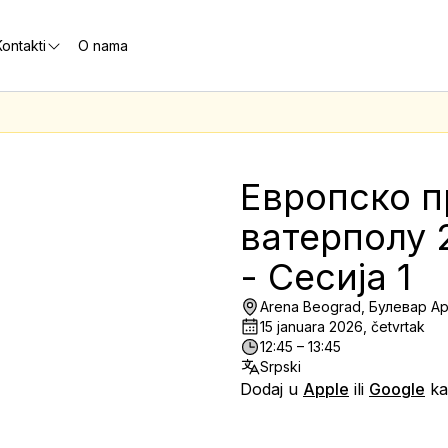
ontakti
O nama
Европско п
ватерполу 2
- Сесија 1
Arena Beograd, Булевар Ар
15 januara 2026, četvrtak
12:45 – 13:45
Srpski
Dodaj u
Apple
ili
Google
ka