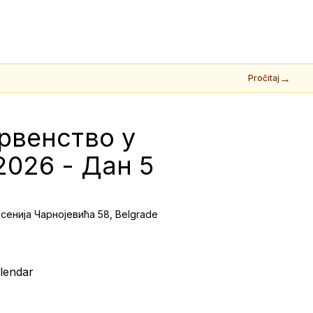
→
Pročitaj
рвенство у 
026 - Дан 5 
сенија Чарнојевића 58, Belgrade
lendar