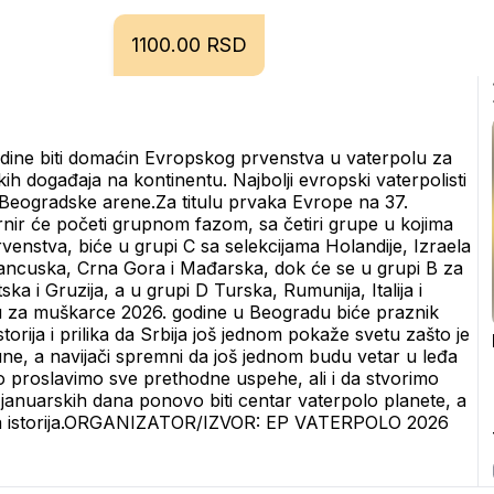
1100.00 RSD
dine biti domaćin Evropskog prvenstva u vaterpolu za 
h događaja na kontinentu. Najbolji evropski vaterpolisti 
Beogradske arene.Za titulu prvaka Evrope na 37. 
nir će početi grupnom fazom, sa četiri grupe u kojima 
rvenstva, biće u grupi C sa selekcijama Holandije, Izraela 
Francuska, Crna Gora i Mađarska, dok će se u grupi B za 
ka i Gruzija, a u grupi D Turska, Rumunija, Italija i 
 za muškarce 2026. godine u Beogradu biće praznik 
orija i prilika da Srbija još jednom pokaže svetu zašto je 
pune, a navijači spremni da još jednom budu vetar u leđa 
no proslavimo sve prethodne uspehe, ali i da stvorimo 
januarskih dana ponovo biti centar vaterpolo planete, a 
va istorija.ORGANIZATOR/IZVOR: EP VATERPOLO 2026 