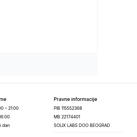
eme
Pravne informacije
00 – 21:00
PIB
115552368
 16:00
MB
22174401
i dan
SOLIX LABS DOO BEOGRAD