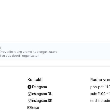
i
Proverite radno vreme kod organizatora
 su obezbedili organizatori
Kontakti
Radno vr
Telegram
pon-pet
:
11:
Instagram RU
sub
:
11:00 –
Instagram SR
ned
:
neradn
Email