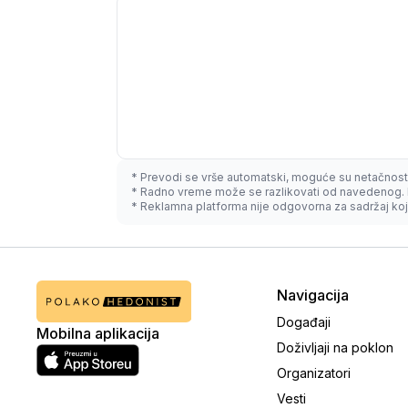
* Prevodi se vrše automatski, moguće su netačnost
* Radno vreme može se razlikovati od navedenog. 
* Reklamna platforma nije odgovorna za sadržaj koji
Navigacija
Događaji
Mobilna aplikacija
Doživljaji na poklon
Organizatori
Vesti