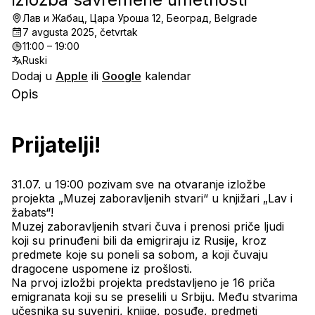
Лав и Жабац, Цара Уроша 12, Београд, Belgrade
7 avgusta 2025, četvrtak
11:00 – 19:00
Ruski
Dodaj u
Apple
ili
Google
kalendar
Opis
Prijatelji!
31.07. u 19:00 pozivam sve na otvaranje izložbe 
projekta „Muzej zaboravljenih stvari“ u knjižari „Lav i 
žabats“!
Muzej zaboravljenih stvari čuva i prenosi priče ljudi 
koji su prinuđeni bili da emigriraju iz Rusije, kroz 
predmete koje su poneli sa sobom, a koji čuvaju 
dragocene uspomene iz prošlosti.
Na prvoj izložbi projekta predstavljeno je 16 priča 
emigranata koji su se preselili u Srbiju. Među stvarima 
učesnika su suveniri, knjige, posuđe, predmeti 