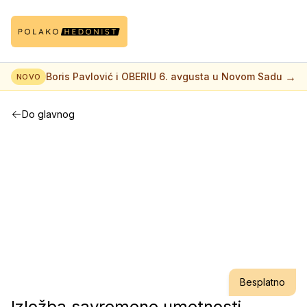
→
Boris Pavlović i OBERIU 6. avgusta u Novom Sadu
NOVO
Do glavnog
Besplatno
Izložba savremene umetnosti