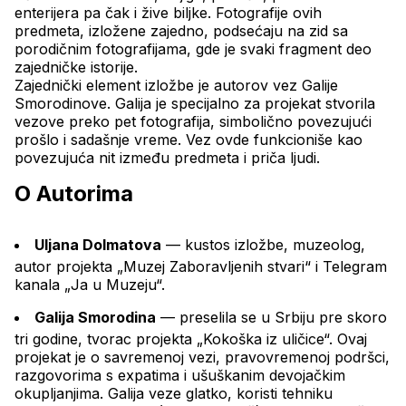
enterijera pa čak i žive biljke. Fotografije ovih 
predmeta, izložene zajedno, podsećaju na zid sa 
porodičnim fotografijama, gde je svaki fragment deo 
zajedničke istorije.
Zajednički element izložbe je autorov vez Galije 
Smorodinove. Galija je specijalno za projekat stvorila 
vezove preko pet fotografija, simbolično povezujući 
prošlo i sadašnje vreme. Vez ovde funkcioniše kao 
povezujuća nit između predmeta i priča ljudi.
O Autorima
Uljana Dolmatova
 — kustos izložbe, muzeolog, 
autor projekta „Muzej Zaboravljenih stvari“ i Telegram 
kanala „Ja u Muzeju“.
Galija Smorodina
 — preselila se u Srbiju pre skoro 
tri godine, tvorac projekta „Kokoška iz uličice“. Ovaj 
projekat je o savremenoj vezi, pravovremenoj podršci, 
razgovorima s expatima i ušuškanim devojačkim 
okupljanjima. Galija veze glatko, koristi tehniku 