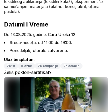
tekstilnog aplikiranja (tekstilni kolaž), eksperimentiše 
sa mešanjem materijala (platno, konci, akril, uljana 
pastela).
Datumi i Vreme
Do 13.08.2025. godine. Cara Uroša 12
Sreda-nedelja: od 11:00 do 19:00.
Ponedeljak, utorak: zatvoreno.
Ulaz besplatan.
Za tin
Izložbe
Za kompaniju
Za odracle
Želiš poklon-sertifikat?