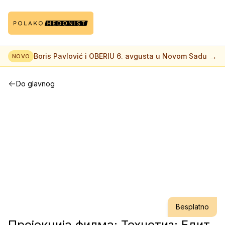
→
Boris Pavlović i OBERIU 6. avgusta u Novom Sadu
NOVO
Do glavnog
Besplatno
Пројекција филма: Технотиз: Едит