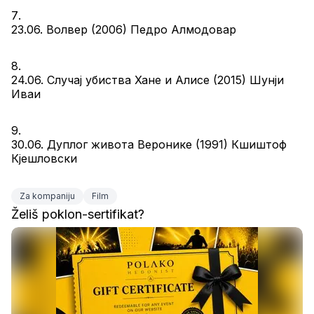
23.06. Волвер (2006) Педро Алмодовар
24.06. Случај убиства Хане и Алисе (2015) Шунји 
Иваи
30.06. Дуплог живота Веронике (1991) Кшиштоф 
Кјешловски
Za kompaniju
Film
Želiš poklon-sertifikat?