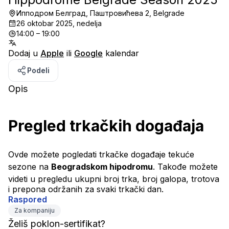
Ипподром Белград, Паштровићева 2, Belgrade
26 oktobar 2025, nedelja
14:00 – 19:00
Dodaj u
Apple
ili
Google
kalendar
Podeli
Opis
Pregled trkačkih događaja
Ovde možete pogledati trkačke događaje tekuće 
sezone na 
Beogradskom hipodromu
. Takođe možete 
videti u pregledu ukupni broj trka, broj galopa, trotova 
i prepona održanih za svaki trkački dan.
Raspored
Za kompaniju
Želiš poklon-sertifikat?