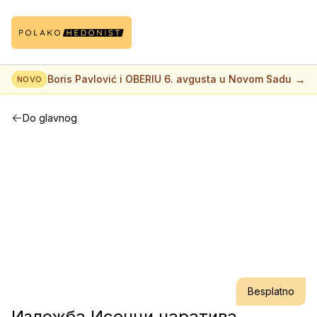
→
Boris Pavlović i OBERIU 6. avgusta u Novom Sadu
NOVO
Do glavnog
Besplatno
Изложба Исечци наратива