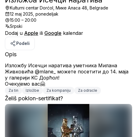
Kulturni centar Dorćol, Мике Аласа 48, Belgrade
12 maj 2025, ponedeljak
15:00 – 20:00
Srpski
Dodaj u
Apple
ili
Google
kalendar
Podeli
Opis
Изложбу 
Исечци наратива
 уметника Милана 
Живковића @
mlane
_ можете посетити до 14. маја 
у галерији KC Дорћол!
Очекујемо вас🤗
Za tin
Izložbe
Za kompaniju
Za odracle
Želiš poklon-sertifikat?