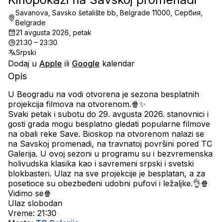
Savanova, Savsko šetalište bb, Belgrade 11000, Сербия,
Belgrade
21 avgusta 2026, petak
21:30 – 23:30
Srpski
Dodaj u
Apple
ili
Google
kalendar
Opis
U Beogradu na vodi otvorena je sezona besplatnih 
projekcija filmova na otvorenom.🍿✨
Svaki petak i subotu do 29. avgusta 2026. stanovnici i 
gosti grada mogu besplatno gledati popularne filmove 
na obali reke Save. Bioskop na otvorenom nalazi se 
na Savskoj promenadi, na travnatoj površini pored TC 
Galerija. U ovoj sezoni u programu su i bezvremenska 
holivudska klasika kao i savremeni srpski i svetski 
blokbasteri. Ulaz na sve projekcije je besplatan, a za 
posetioce su obezbeđeni udobni pufovi i ležaljke.👌🍿
Vidimo se🍿
Ulaz slobodan
Vreme: 21:30