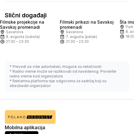
Slični događaji
Filmske projekcije na
Filmski prikazi na Savskoj
Šta im
Uskoro
Besplatno
Sutra
Besplatno
Uskor
Savskoj promenadi
promenadi
Park
8. a
Savanova
Savanova
18:0
8. avgusta (subota)
7. avgusta (petak)
21:30 – 23:30
21:30 – 23:30
* Prevodi se vrše automatski, moguće su netačnosti
* Radno vreme može se razlikovati od navedenog. Proverite
radno vreme kod organizatora
* Reklamna platforma nije odgovorna za sadržaj koji su
obezbedili organizatori
Mobilna aplikacija