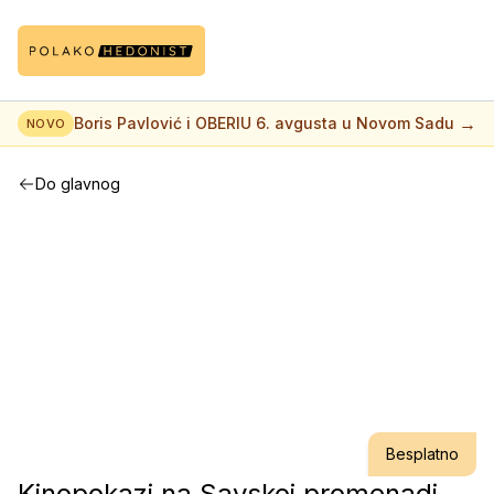
→
Boris Pavlović i OBERIU 6. avgusta u Novom Sadu
NOVO
Do glavnog
Besplatno
Kinopokazi na Savskoj promenadi