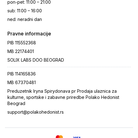
pon-pet
:
11:00 – 21:00
sub
:
11:00 – 16:00
ned
:
neradni dan
Pravne informacije
PIB
115552368
MB
22174401
SOLIX LABS DOO BEOGRAD
PIB
114165836
MB
67370481
Preduzetnik Iryna Spirydonava pr Prodaja ulaznica za
kulturne, sportske i zabavne priredbe Polako Hedonist
Beograd
support@polakohedonist.rs