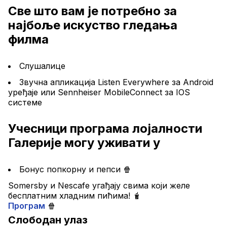
Све што вам је потребно за 
најбоље искуство гледања 
филма
Слушалице
Звучна апликација Listen Everywhere за Android 
уређаје или Sennheiser MobileConnect за IOS 
системе
Учесници програма лојалности 
Галерије могу уживати у
Бонус попкорну и пепси 🍿
Somersby и Nescafe угађају свима који желе 
бесплатним хладним пићима! 🧋
Програм
 🍿
Слободан улаз