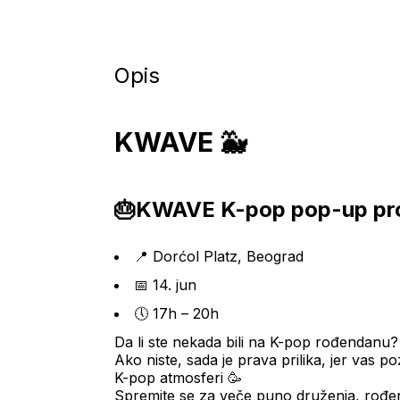
Opis
KWAVE 🐳
🎂KWAVE K-pop pop-up pr
📍 Dorćol Platz, Beograd
📅 14. jun
🕔 17h – 20h
Da li ste nekada bili na K-pop rođendanu?
Ako niste, sada je prava prilika, jer vas 
K-pop atmosferi 🥳
Spremite se za veče puno druženja, rođen