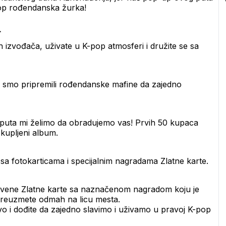
pop rođendanska žurka!

 izvođača, uživate u K-pop atmosferi i družite se sa 
s smo pripremili rođendanske mafine da zajedno 
puta mi želimo da obradujemo vas! Prvih 50 kupaca 
kupljeni album.
sa fotokarticama i specijalnim nagradama Zlatne karte.
rivene Zlatne karte sa naznačenom nagradom koju je 
 preuzmete odmah na licu mesta.
vo i dođite da zajedno slavimo i uživamo u pravoj K-pop 