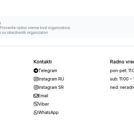
i
Proverite radno vreme kod organizatora
 su obezbedili organizatori
Kontakti
Radno vr
Telegram
pon-pet
:
11:
Instagram RU
sub
:
11:00 –
Instagram SR
ned
:
neradn
Email
Viber
WhatsApp