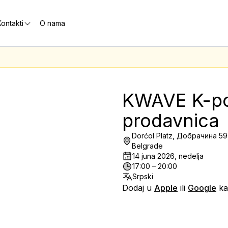
ontakti
O nama
KWAVE K-po
prodavnica
Dorćol Platz, Добрачина 59
Belgrade
14 juna 2026, nedelja
17:00 – 20:00
Srpski
Dodaj u
Apple
ili
Google
ka