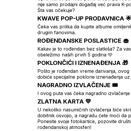
nije samo prodajni događaj već prava K-
Šta vas očekuje?
KWAVE POP-UP PRODAVNICA 
Čeka vas prilika da kupite albume omiljenih
drugim fanovima.
ROĐENDANSKE POSLASTICE 🧁
Kakav je to rođendan bez slatkiša? Za va
obeležimo naših prvih 5 godina 🩵
POKLONČIĆI I IZNENAĐENJA 🎁
Pošto je rođendan vreme darivanja, ovog 
dobiće specijalne poklone iznenađenja uz 
NAGRADNO IZVLAČENJE 🎟️
I ovog puta vas čeka nagradno izvlačenje 
ZLATNA KARTA 💛
U nekoliko nasumičnih izvlačenja biće sk
dobitnik osvojio, a nagradu ćete moći da
Ponesite svoje fotokartice, pozovite društ
rođendanskoj atmosferi!