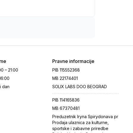
eme
Pravne informacije
00 – 21:00
PIB
115552368
 16:00
MB
22174401
i dan
SOLIX LABS DOO BEOGRAD
PIB
114165836
MB
67370481
Preduzetnik Iryna Spirydonava pr
Prodaja ulaznica za kulturne,
sportske i zabavne priredbe