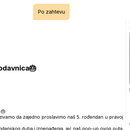
Po zahtevu
odavnica🎂
 🎂
pozivamo da zajedno proslavimo naš 5. rođendan u pravoj 
danskog duha i iznenađenja, jer naš pop-up ovog puta 