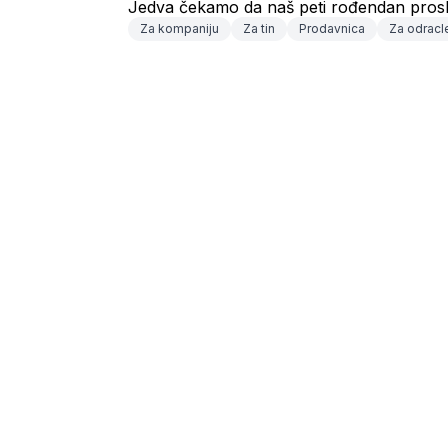
Jedva čekamo da naš peti rođendan pros
Za kompaniju
Za tin
Prodavnica
Za odracl