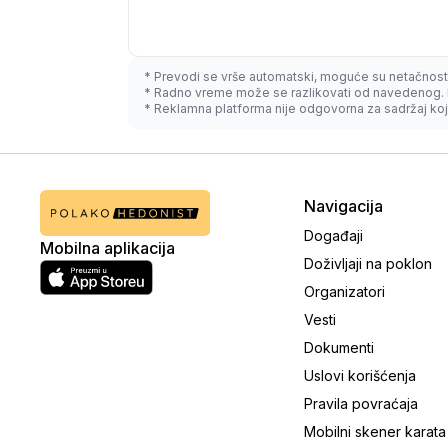
* Prevodi se vrše automatski, moguće su netačnost
* Radno vreme može se razlikovati od navedenog. 
* Reklamna platforma nije odgovorna za sadržaj koji
Navigacija
Događaji
Mobilna aplikacija
Doživljaji na poklon
Organizatori
Vesti
Dokumenti
Uslovi korišćenja
Pravila povraćaja
Mobilni skener karata